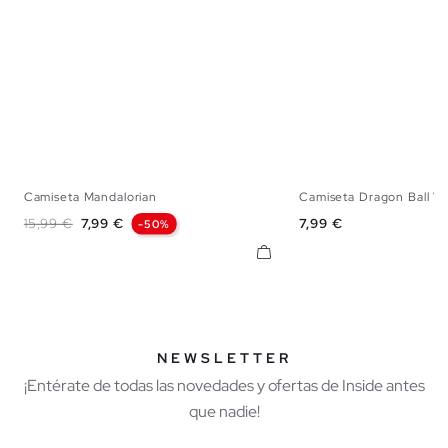
Camiseta Mandalorian
Camiseta Dragon Ball Ve
XS
S
M
L
XL
XS
S
M
Precio base
Precio
Precio
15,99 €
7,99 €
7,99 €
-50%
NEWSLETTER
¡Entérate de todas las novedades y ofertas de Inside antes
que nadie!