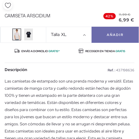
11,99 €
CAMISETA ARSCIDIUM
42%
6,99 €
Talla
XL
AÑADIR
ENVÍO A DOMICILIO
GRATIS*
RECOGER EN TIENDA
GRATIS
Descripción
Ref. :
437198636
Las camisetas de estampado son una prenda moderna y versátil. Estas
camisetas de manga corta y cuello redondo están hechas de algodón
100% y tienen un estampado en la parte delantera con una gran
variedad de temáticas. Están disponibles en diferentes colores y
diseños para combinar con tu estilo. Estas camisetas son perfectas
para los jóvenes que buscan un estilo moderno y destacar entre sus
amigos. Son cómodas de llevar y no se arrugan ni desprenden pelusa.
Estas camisetas son ideales para usar en actividades al aire libre y
tienen una gran variedad de tallas para elegir. Esta es la camiseta