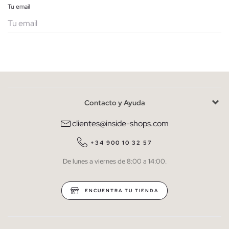
Tu email
Mujer
Hombre
Contacto y Ayuda
He leído y entiendo la
política de privacidad
y acepto recibir
comunicaciones comerciales personalizadas de Inside.
clientes@inside-shops.com
QUIERO SUSCRIBIRME
+34 900 10 32 57
De lunes a viernes de 8:00 a 14:00.
* Puedes cancelar la suscripción en cualquier momento.
ENCUENTRA TU TIENDA