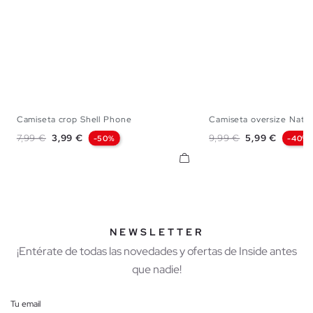
Camiseta crop Shell Phone
Camiseta oversize Natu
XS
S
M
L
XS
S
M
Precio base
Precio
Precio base
Precio
7,99 €
3,99 €
9,99 €
5,99 €
-50%
-40%
NEWSLETTER
¡Entérate de todas las novedades y ofertas de Inside antes
que nadie!
Tu email