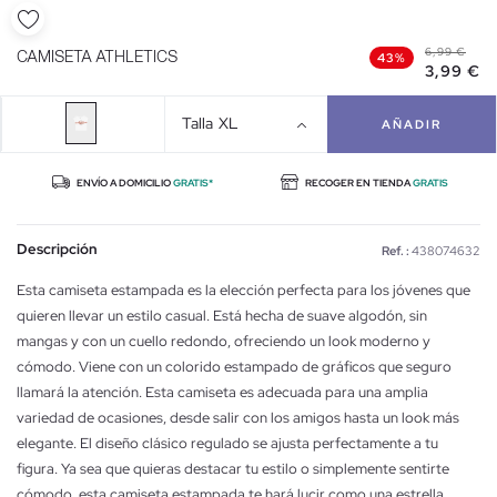
6,99 €
CAMISETA ATHLETICS
43%
3,99 €
Talla
XL
AÑADIR
ENVÍO A DOMICILIO
GRATIS*
RECOGER EN TIENDA
GRATIS
Descripción
Ref. :
438074632
Esta camiseta estampada es la elección perfecta para los jóvenes que
quieren llevar un estilo casual. Está hecha de suave algodón, sin
mangas y con un cuello redondo, ofreciendo un look moderno y
cómodo. Viene con un colorido estampado de gráficos que seguro
llamará la atención. Esta camiseta es adecuada para una amplia
variedad de ocasiones, desde salir con los amigos hasta un look más
elegante. El diseño clásico regulado se ajusta perfectamente a tu
figura. Ya sea que quieras destacar tu estilo o simplemente sentirte
cómodo, esta camiseta estampada te hará lucir como una estrella.