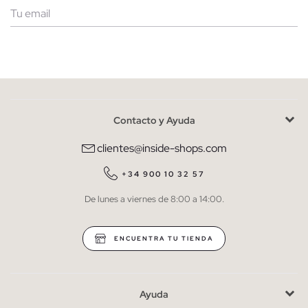
Mujer
Hombre
Contacto y Ayuda
He leído y entiendo la
política de privacidad
y acepto recibir
comunicaciones comerciales personalizadas de Inside.
clientes@inside-shops.com
QUIERO SUSCRIBIRME
+34 900 10 32 57
De lunes a viernes de 8:00 a 14:00.
* Puedes cancelar la suscripción en cualquier momento.
ENCUENTRA TU TIENDA
Ayuda