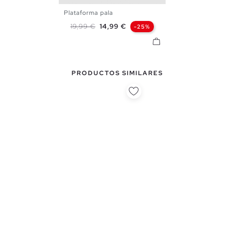
Plataforma pala
35
36
37
38
39
40
Precio base
Precio
19,99 €
14,99 €
-25%
41
PRODUCTOS SIMILARES