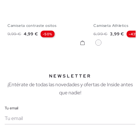
Camiseta contraste ositos
Camiseta Athletics
XS
S
M
L
XS
S
M
Precio base
Precio
Precio base
Precio
9,99 €
4,99 €
6,99 €
3,99 €
-50%
-43%
Blanco
NEWSLETTER
¡Entérate de todas las novedades y ofertas de Inside antes
que nadie!
Tu email
Mujer
Hombre