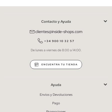
Contacto y Ayuda
He leído y entiendo la
política de privacidad
y acepto recibir
comunicaciones comerciales personalizadas de Inside.
clientes@inside-shops.com
QUIERO SUSCRIBIRME
+34 900 10 32 57
De lunes a viernes de 8:00 a 14:00.
* Puedes cancelar la suscripción en cualquier momento.
ENCUENTRA TU TIENDA
Ayuda
Envíos y Devoluciones
Pago
Promociones