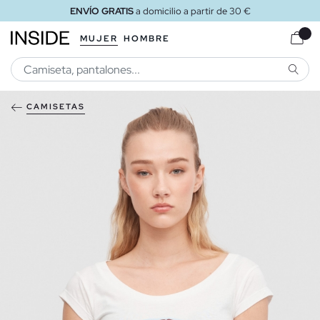
ENVÍO GRATIS
a domicilio a partir de 30 €
MUJER
HOMBRE
BUSCA
CAMISETAS