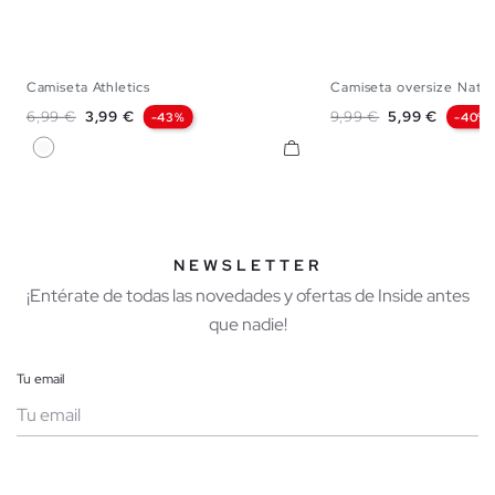
Camiseta Athletics
Camiseta oversize Natu
XS
S
M
L
XL
XS
S
M
Precio base
Precio
Precio base
Precio
6,99 €
3,99 €
9,99 €
5,99 €
-43%
-40%
Blanco
NEWSLETTER
¡Entérate de todas las novedades y ofertas de Inside antes
que nadie!
Tu email
Mujer
Hombre