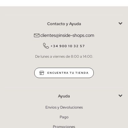
Contacto y Ayuda
He leído y entiendo la
política de privacidad
y acepto recibir
comunicaciones comerciales personalizadas de Inside.
clientes@inside-shops.com
QUIERO SUSCRIBIRME
+34 900 10 32 57
De lunes a viernes de 8:00 a 14:00.
* Puedes cancelar la suscripción en cualquier momento.
ENCUENTRA TU TIENDA
Ayuda
Envíos y Devoluciones
Pago
Promociones