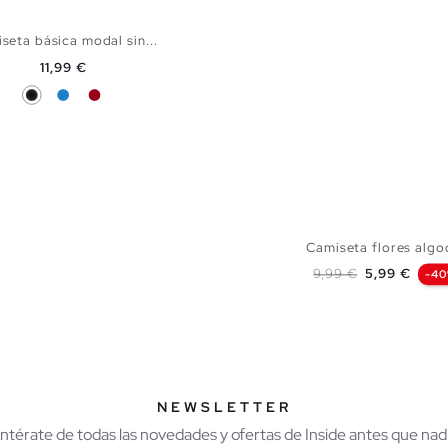
seta básica modal sin...
Precio
11,99 €
Negro
Azul Eléctrico
Carmín
AÑADIR A MI CESTA
S
M
Camiseta flores alg
Precio base
Precio
9,99 €
5,99 €
-4
AÑADIR A MI CES
XS
S
M
NEWSLETTER
Entérate de todas las novedades y ofertas de Inside antes que nadi