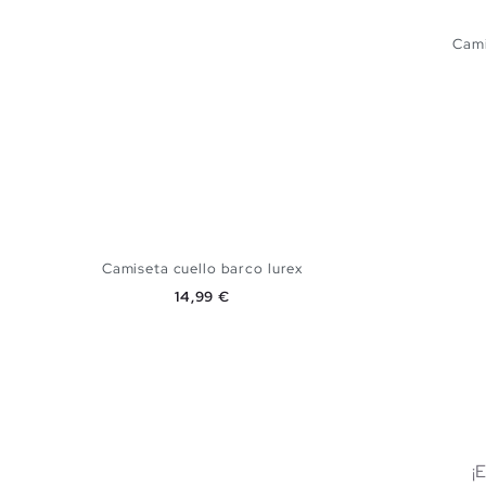
Cami
Camiseta cuello barco lurex
Precio
14,99 €
AÑADIR A MI CESTA
S
M
L
XL
¡