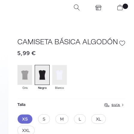
CAMISETA BÁSICA ALGODÓN
5,99 €
Gris
Negro
Blanco
Talla
GUÍA
XS
S
M
L
XL
XXL