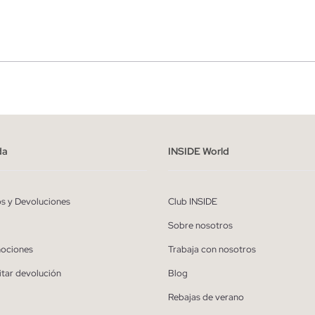
r
Hombre
ído y entiendo la
política de privacidad
y acepto recibir comunicaciones co
alizadas de Inside.
da
INSIDE World
QUIERO SUSCRIBIRME
os y Devoluciones
Club INSIDE
* Puedes cancelar la suscripción en cualquier momento.
Sobre nosotros
ociones
Trabaja con nosotros
itar devolución
Blog
Rebajas de verano