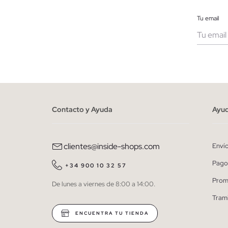
Tu email
Muje
He le
person
Contacto y Ayuda
Ayu
clientes@inside-shops.com
Enví
Pago
+34 900 10 32 57
Prom
De lunes a viernes de 8:00 a 14:00.
Tram
ENCUENTRA TU TIENDA