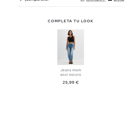
COMPLETA TU LOOK
Jeans mom
azul oscuro
Precio
25,99 €
AÑADIR A
MI CESTA
34
36
38
40
42
44