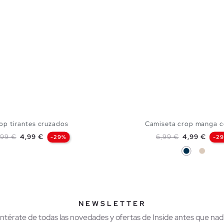
op tirantes cruzados
Camiseta crop manga co
recio base
Precio
Precio base
Precio
,99 €
4,99 €
6,99 €
4,99 €
-29%
-2
Azul Marino
Blanco
AÑADIR A MI CESTA
AÑADIR A MI CES
S
M
L
XS
S
M
NEWSLETTER
Entérate de todas las novedades y ofertas de Inside antes que nadi