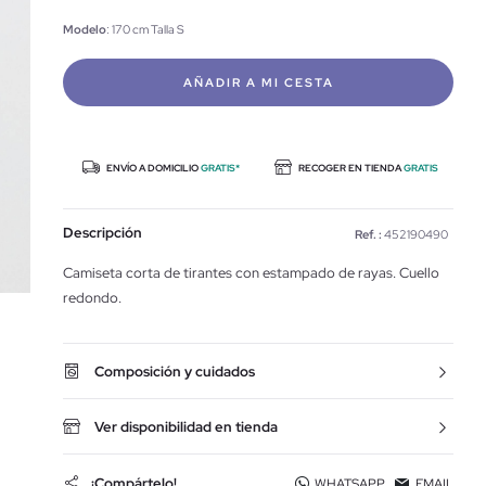
Modelo
: 170 cm Talla S
AÑADIR A MI CESTA
ENVÍO A DOMICILIO
GRATIS*
RECOGER EN TIENDA
GRATIS
Descripción
Ref. :
452190490
Camiseta corta de tirantes con estampado de rayas. Cuello
redondo.
Composición y cuidados
Ver disponibilidad en tienda
¡Compártelo!
WHATSAPP
EMAIL