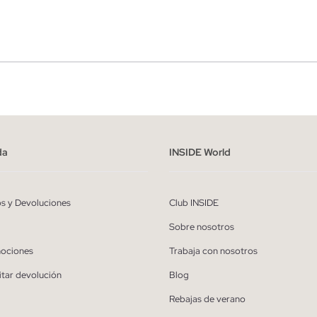
r
Hombre
ído y entiendo la
política de privacidad
y acepto recibir comunicaciones co
alizadas de Inside.
da
INSIDE World
QUIERO SUSCRIBIRME
os y Devoluciones
Club INSIDE
* Puedes cancelar la suscripción en cualquier momento.
Sobre nosotros
ociones
Trabaja con nosotros
itar devolución
Blog
Rebajas de verano