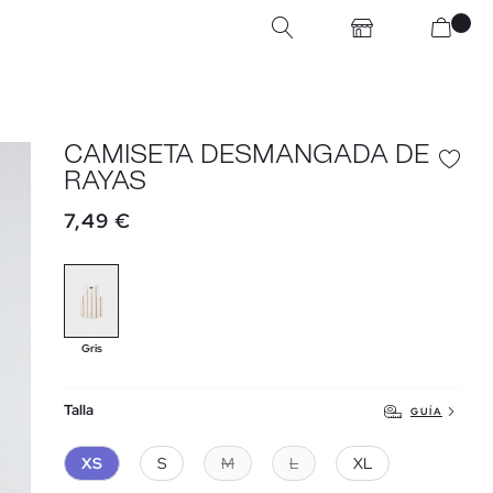
CAMISETA DESMANGADA DE
RAYAS
7,49 €
Gris
Talla
GUÍA
XS
S
M
L
XL