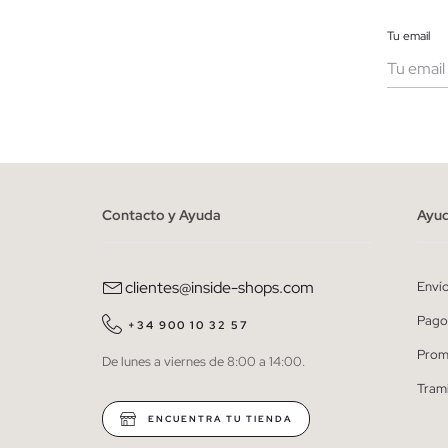
Tu email
Muje
He le
person
Contacto y Ayuda
Ayu
clientes@inside-shops.com
Enví
Pago
+34 900 10 32 57
Prom
De lunes a viernes de 8:00 a 14:00.
Tram
ENCUENTRA TU TIENDA