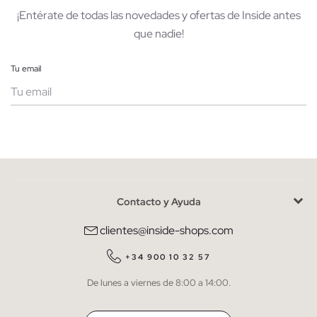
¡Entérate de todas las novedades y ofertas de Inside antes
que nadie!
Tu email
Mujer
Hombre
Contacto y Ayuda
He leído y entiendo la
política de privacidad
y acepto recibir
comunicaciones comerciales personalizadas de Inside.
clientes@inside-shops.com
QUIERO SUSCRIBIRME
+34 900 10 32 57
De lunes a viernes de 8:00 a 14:00.
* Puedes cancelar la suscripción en cualquier momento.