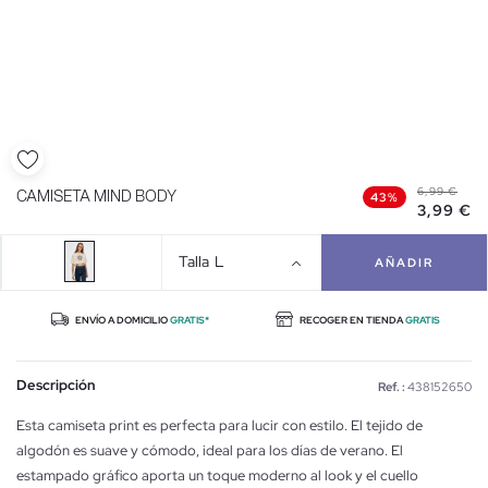
6,99 €
CAMISETA MIND BODY
43%
3,99 €
Talla
L
AÑADIR
ENVÍO A DOMICILIO
GRATIS*
RECOGER EN TIENDA
GRATIS
Descripción
Ref. :
438152650
Esta camiseta print es perfecta para lucir con estilo. El tejido de
algodón es suave y cómodo, ideal para los días de verano. El
estampado gráfico aporta un toque moderno al look y el cuello