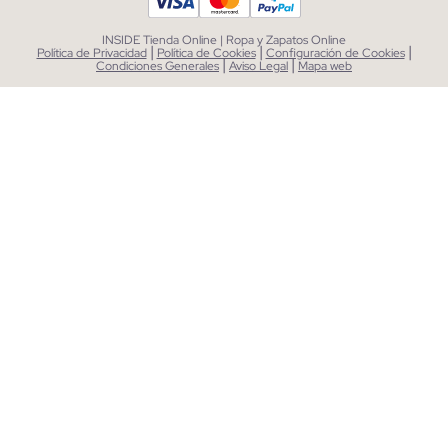
INSIDE Tienda Online | Ropa y Zapatos Online
|
|
|
Política de Privacidad
Política de Cookies
Configuración de Cookies
|
|
Condiciones Generales
Aviso Legal
Mapa web