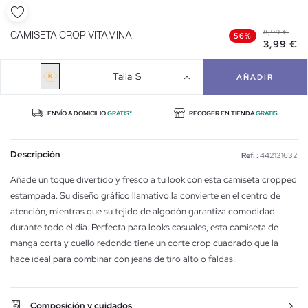
8,99 €
CAMISETA CROP VITAMINA
56%
3,99 €
Talla
S
AÑADIR
ENVÍO A DOMICILIO
GRATIS*
RECOGER EN TIENDA
GRATIS
Descripción
Ref. :
442131632
Añade un toque divertido y fresco a tu look con esta camiseta cropped
estampada. Su diseño gráfico llamativo la convierte en el centro de
atención, mientras que su tejido de algodón garantiza comodidad
durante todo el día. Perfecta para looks casuales, esta camiseta de
manga corta y cuello redondo tiene un corte crop cuadrado que la
hace ideal para combinar con jeans de tiro alto o faldas.
Composición y cuidados