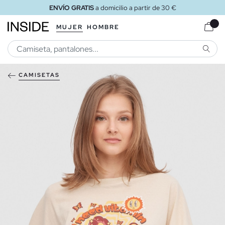
ENVÍO GRATIS
a domicilio a partir de 30 €
MUJER
HOMBRE
BUSCA
CAMISETAS