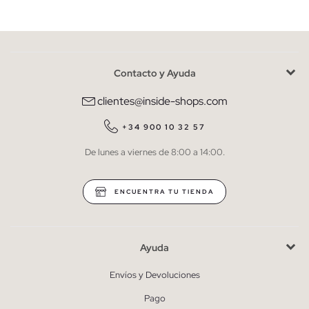
Contacto y Ayuda
He leído y entiendo la
política de privacidad
y acepto recibir
comunicaciones comerciales personalizadas de Inside.
clientes@inside-shops.com
QUIERO SUSCRIBIRME
+34 900 10 32 57
De lunes a viernes de 8:00 a 14:00.
* Puedes cancelar la suscripción en cualquier momento.
ENCUENTRA TU TIENDA
Ayuda
Envíos y Devoluciones
Pago