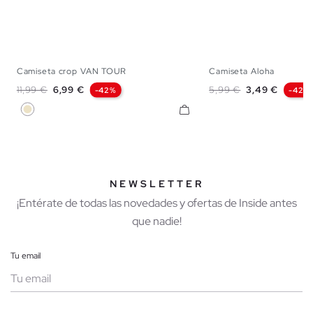
Camiseta crop VAN TOUR
Camiseta Aloha
XS
S
M
L
XS
S
M
Precio base
Precio
Precio base
Precio
11,99 €
6,99 €
5,99 €
3,49 €
-42%
-42%
Arena
NEWSLETTER
¡Entérate de todas las novedades y ofertas de Inside antes
que nadie!
Tu email
Mujer
Hombre