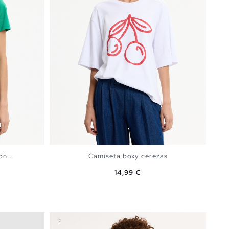
n...
Camiseta boxy cerezas
Precio
14,99 €
rmín
A
AÑADIR A MI CESTA
S
M
L
XL