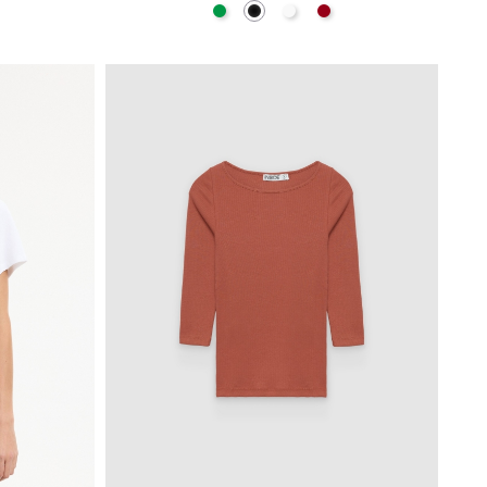
o Roto
Verde
Negro
Blanco
Carmín
A
AÑADIR A MI CESTA
S
M
L
XL