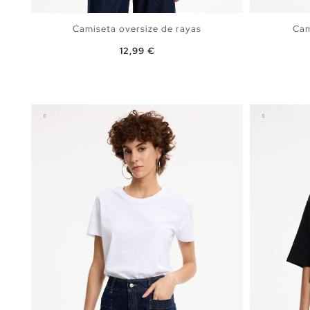
Camiseta oversize de rayas
Cam
Precio
12,99 €
AÑADIR A MI CESTA
S
M
L
XL