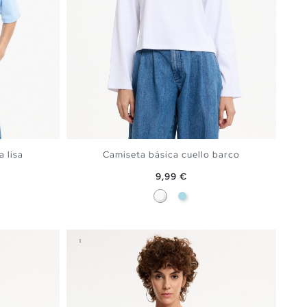
 lisa
Camiseta básica cuello barco
Precio
9,99 €
ín
Blanco
Azul Claro
A
AÑADIR A MI CESTA
S
M
L
XL