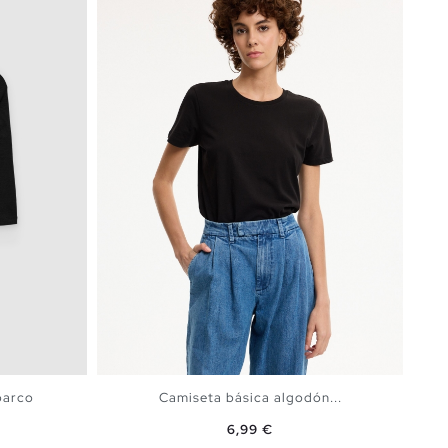
barco
Camiseta básica algodón...
Precio
6,99 €