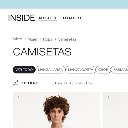
MUJER
HOMBRE
Inicio
Mujer
Ropa
Camisetas
CAMISETAS
VER TODO
MANGA LARGA
MANGA CORTA
CROP
BÁSICAS
FILTRAR
Hay 603 productos.