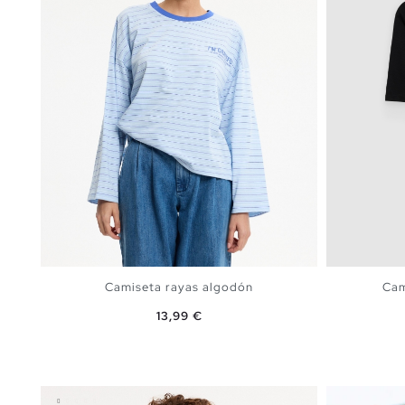
Camiseta rayas algodón
Cam
Precio
13,99 €
AÑADIR A MI CESTA
S
M
L
XL