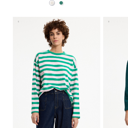
Crudo
Esmeralda
AÑADIR A MI CESTA
S
M
L
XL