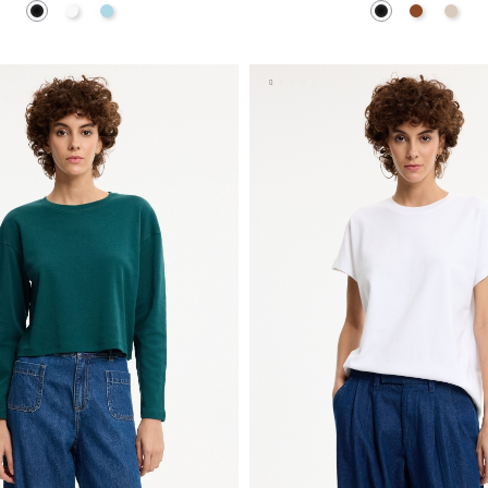
Negro
Blanco
Azul Claro
Negro
Marrón
Blanc
AÑADIR A MI CESTA
AÑADIR A MI CEST
S
M
L
S
M
L
XL