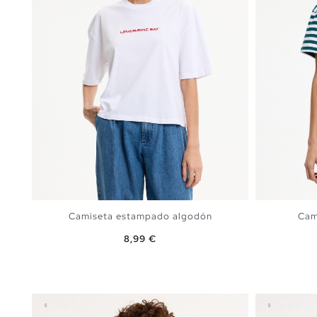
Camiseta estampado algodón
Cam
Precio
8,99 €
AÑADIR A MI CESTA
S
M
L
XL