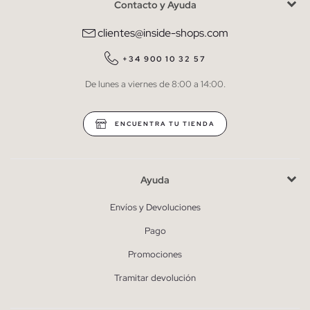
Contacto y Ayuda
He leído y entiendo la
política de privacidad
y acepto recibir
comunicaciones comerciales personalizadas de Inside.
clientes@inside-shops.com
QUIERO SUSCRIBIRME
+34 900 10 32 57
De lunes a viernes de 8:00 a 14:00.
* Puedes cancelar la suscripción en cualquier momento.
ENCUENTRA TU TIENDA
Ayuda
Envíos y Devoluciones
Pago
Promociones
Tramitar devolución