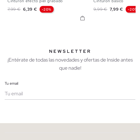
Cinturón efecto piel grabado
Cinturón básico
S
M
L
S
M
Precio base
Precio
Precio base
Precio
7,99 €
6,39 €
9,99 €
7,99 €
-20%
-20%
NEWSLETTER
¡Entérate de todas las novedades y ofertas de Inside antes
que nadie!
Tu email
Mujer
Hombre