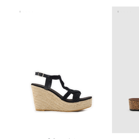
35
36
37
38
39
40
41
35
36