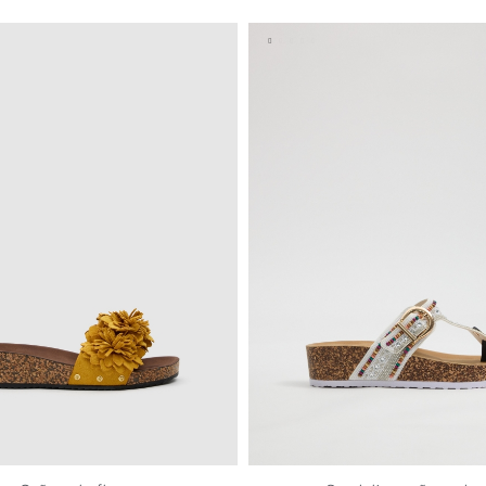
37
38
39
40
41
35
36
37
38
39