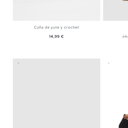
Cuña de yute y crochet
Precio
Pr
14,99 €
26
AÑADIR A MI CESTA
36
37
38
39
40
41
35
36