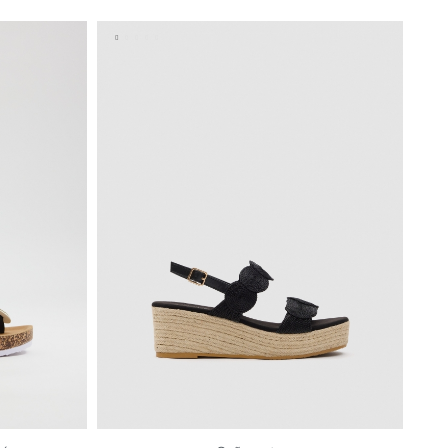
40
41
35
36
37
38
39
40
41