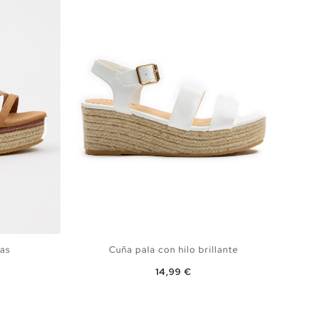
ras
Cuña pala con hilo brillante
Precio
14,99 €
A
AÑADIR A MI CESTA