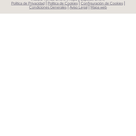
|
|
|
Política de Privacidad
Política de Cookies
Configuración de Cookies
|
|
Condiciones Generales
Aviso Legal
Mapa web