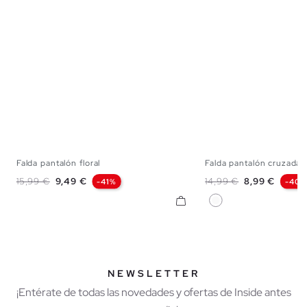
Falda pantalón floral
Falda pantalón cruzada
S
M
L
34
36
38
Precio base
Precio
Precio base
Precio
15,99 €
9,49 €
14,99 €
8,99 €
-41%
-40%
Blanco
NEWSLETTER
¡Entérate de todas las novedades y ofertas de Inside antes