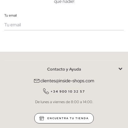
que nadie!
Tu email
Mujer
Hombre
Contacto y Ayuda
He leído y entiendo la
política de privacidad
y acepto recibir
comunicaciones comerciales personalizadas de Inside.
clientes@inside-shops.com
QUIERO SUSCRIBIRME
+34 900 10 32 57
De lunes a viernes de 8:00 a 14:00.
* Puedes cancelar la suscripción en cualquier momento.
ENCUENTRA TU TIENDA