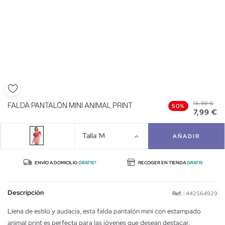
15,99 €
FALDA PANTALÓN MINI ANIMAL PRINT
50%
7,99 €
Talla
M
AÑADIR
ENVÍO A DOMICILIO
GRATIS*
RECOGER EN TIENDA
GRATIS
Descripción
Ref. :
442564929
Llena de estilo y audacia, esta falda pantalón mini con estampado
animal print es perfecta para las jóvenes que desean destacar.