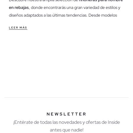
en rebajas
, donde encontrarás una gran variedad de estilos y
diseños adaptados a las últimas tendencias. Desde modelos
deportivos hasta opciones más elegantes, nuestras riñoneras
LEER MÁS
están diseñadas para satisfacer todas tus necesidades.
Aprovecha nuestras ofertas exclusivas y renueva tu look con
las mejores
riñoneras para hombre en rebajas
del mercado.
Características de nuestras riñoneras para hombre en
rebajas
Nuestras
riñoneras para hombre en rebajas
están fabricadas
con materiales de alta calidad, garantizando durabilidad y
resistencia. Utilizamos tejidos como el poliéster y el cuero
sintético, que ofrecen un acabado moderno y elegante. La
costura reforzada asegura que cada riñonera soporte el uso
diario sin perder su forma. Disponemos de una variedad de
NEWSLETTER
patrones y modelos, desde los más clásicos hasta los más
¡Entérate de todas las novedades y ofertas de Inside
innovadores, para que encuentres la riñonera perfecta para
antes que nadie!