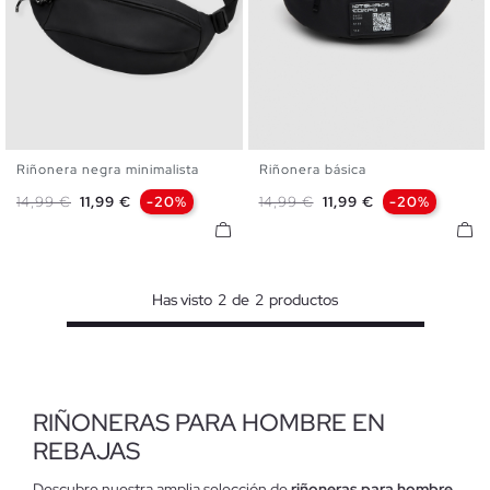
Riñonera negra minimalista
Riñonera básica
U
U
Precio base
Precio
Precio base
Precio
14,99 €
11,99 €
-20%
14,99 €
11,99 €
-20%
Has visto
2
de
2
productos
RIÑONERAS PARA HOMBRE EN
REBAJAS
Descubre nuestra amplia selección de
riñoneras para hombre