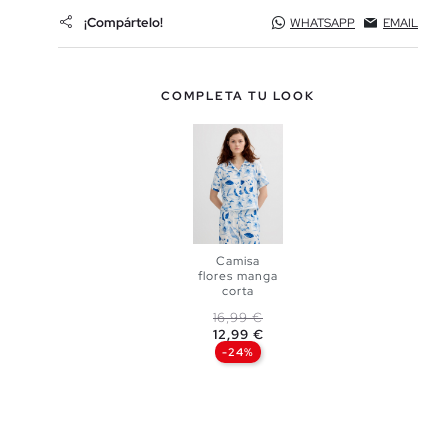
¡Compártelo!
WHATSAPP
EMAIL
COMPLETA TU LOOK
Camisa
flores manga
corta
AÑADIR A
Precio base
Precio
16,99 €
12,99 €
MI CESTA
-24%
XS
S
M
L