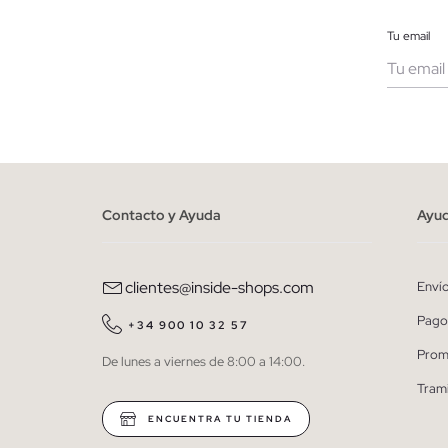
Tu email
Muje
He le
person
Contacto y Ayuda
Ayu
clientes@inside-shops.com
Enví
Pago
+34 900 10 32 57
Prom
De lunes a viernes de 8:00 a 14:00.
Tram
ENCUENTRA TU TIENDA