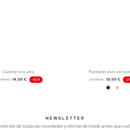
Culotte tiro alto
Pantalón slim con pi
ecio base
Precio
Precio base
Precio
,99 €
14,99 €
27,99 €
19,99 €
-42%
-2
Negro
Blanco
AÑADIR A MI CESTA
AÑADIR A MI CES
36
38
40
S
M
L
NEWSLETTER
Entérate de todas las novedades y ofertas de Inside antes que nadi