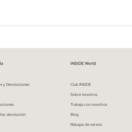
r
Hombre
ído y entiendo la
política de privacidad
y acepto recibir comunicaciones co
alizadas de Inside.
da
INSIDE World
QUIERO SUSCRIBIRME
os y Devoluciones
Club INSIDE
* Puedes cancelar la suscripción en cualquier momento.
Sobre nosotros
ociones
Trabaja con nosotros
itar devolución
Blog
Rebajas de verano