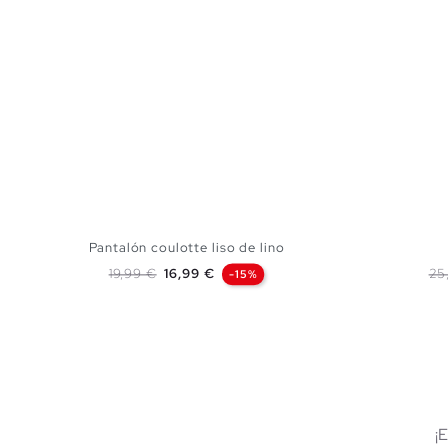
Pantalón coulotte liso de lino
Precio base
Precio
Pr
19,99 €
16,99 €
25
-15%
AÑADIR A MI CESTA
S
M
L
¡