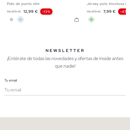
Polo de punto slim
Jersey polo tricotosa sl
S
M
L
XL
S
M
Precio base
Precio
Precio base
Precio
14,99 €
12,99 €
14,99 €
7,99 €
-13%
-47%
Blanco Roto
Azul Claro
Verde Claro
NEWSLETTER
¡Entérate de todas las novedades y ofertas de Inside antes
que nadie!
Tu email
Mujer
Hombre