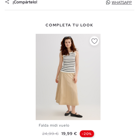
¡Compártelo!
WHATSAPP
COMPLETA TU LOOK
Falda midi vuelo
36
38
40
Precio base
Precio
24,99 €
19,99 €
-20%