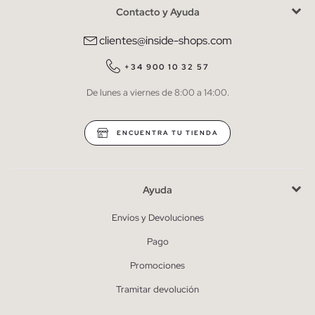
Contacto y Ayuda
He leído y entiendo la
política de privacidad
y acepto recibir
comunicaciones comerciales personalizadas de Inside.
clientes@inside-shops.com
QUIERO SUSCRIBIRME
+34 900 10 32 57
De lunes a viernes de 8:00 a 14:00.
* Puedes cancelar la suscripción en cualquier momento.
ENCUENTRA TU TIENDA
Ayuda
Envíos y Devoluciones
Pago
Promociones
Tramitar devolución