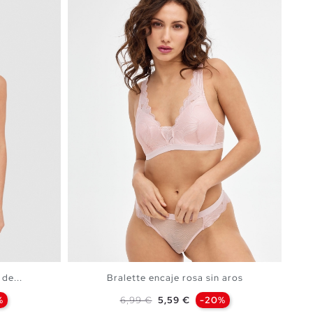
de...
Bralette encaje rosa sin aros
Precio base
Precio
%
6,99 €
5,59 €
-20%