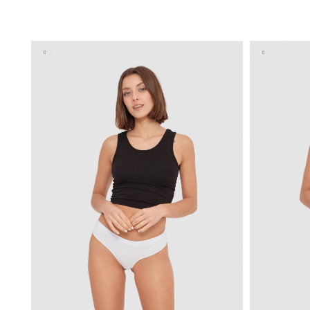
AÑADIR A MI CESTA
U