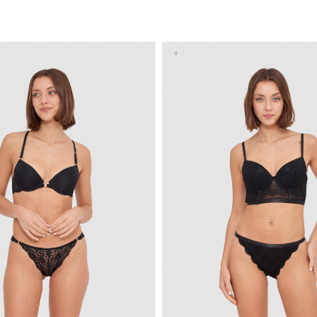
AÑADIR A MI CESTA
AÑADIR A MI CEST
U
S
M
L
XL