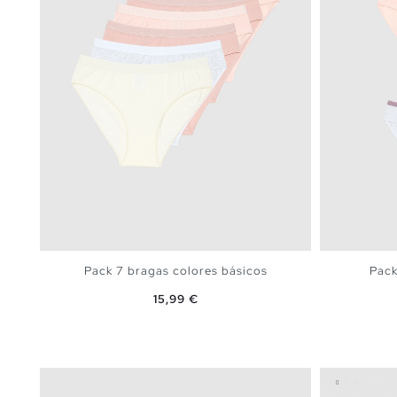
Pack 7 bragas colores básicos
Pack
Precio
15,99 €
AÑADIR A MI CESTA
S
M
L