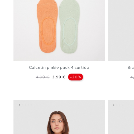
Calcetin pinkie pack 4 surtido
Bra
Precio base
Precio
P
4,99 €
3,99 €
-20%
4
AÑADIR A MI CESTA
U