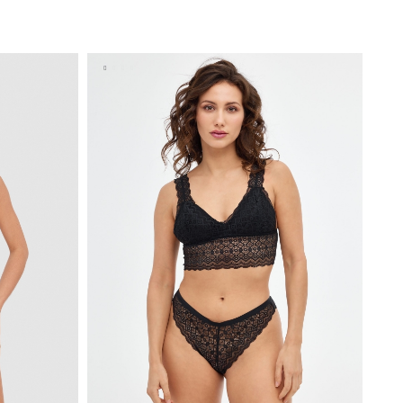
A
AÑADIR A MI CESTA
S
M
L
XL