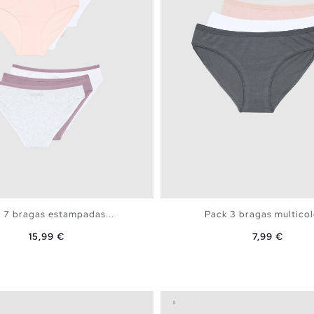
 7 bragas estampadas...
Pack 3 bragas multicolo
Precio
Precio
15,99 €
7,99 €
AÑADIR A MI CESTA
AÑADIR A MI CEST
S
M
L
XK
S
M
L
XL