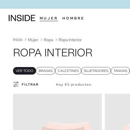
MUJER
HOMBRE
Inicio
Mujer
Ropa
Ropa Interior
ROPA INTERIOR
VER TODO
BRAGAS
CALCETINES
SUJETADORES
TANGAS
FILTRAR
Hay 83 productos.