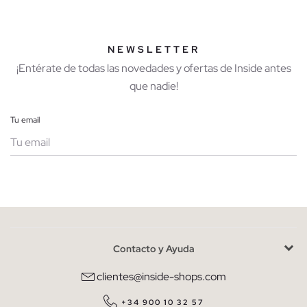
NEWSLETTER
¡Entérate de todas las novedades y ofertas de Inside antes
que nadie!
Tu email
Mujer
Hombre
Contacto y Ayuda
He leído y entiendo la
política de privacidad
y acepto recibir
comunicaciones comerciales personalizadas de Inside.
clientes@inside-shops.com
QUIERO SUSCRIBIRME
+34 900 10 32 57