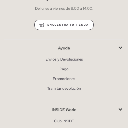
De lunes a viernes de 8:00 a 14:00.
* Puedes cancelar la suscripción en cualquier momento.
ENCUENTRA TU TIENDA
Ayuda
Envíos y Devoluciones
Pago
Promociones
Tramitar devolución
INSIDE World
Club INSIDE