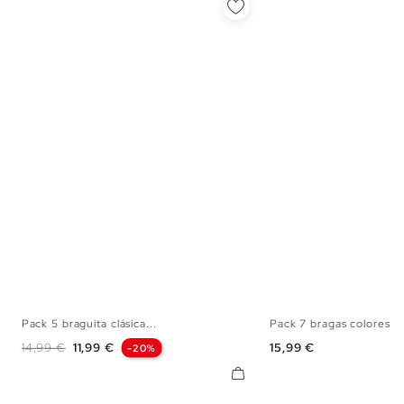
Pack 5 braguita clásica...
Pack 7 bragas colores b
S
M
L
S
M
Precio base
Precio
Precio
14,99 €
11,99 €
15,99 €
-20%