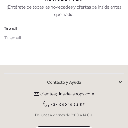
¡Entérate de todas las novedades y ofertas de Inside antes
que nadie!
Tu email
Mujer
Hombre
Contacto y Ayuda
He leído y entiendo la
política de privacidad
y acepto recibir
comunicaciones comerciales personalizadas de Inside.
clientes@inside-shops.com
QUIERO SUSCRIBIRME
+34 900 10 32 57
De lunes a viernes de 8:00 a 14:00.
* Puedes cancelar la suscripción en cualquier momento.