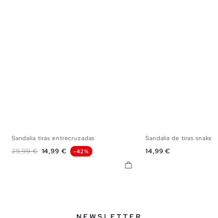
Sandalia tiras entrecruzadas
Sandalia de tiras snake
35
36
37
38
39
40
41
35
36
37
38
Precio base
Precio
Precio
25,99 €
14,99 €
14,99 €
-42%
NEWSLETTER