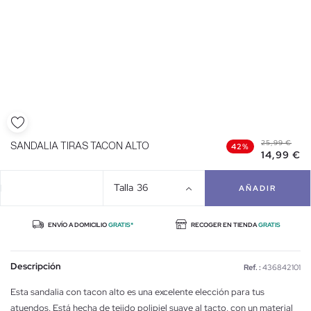
25,99 €
SANDALIA TIRAS TACON ALTO
42%
14,99 €
Talla
36
AÑADIR
ENVÍO A DOMICILIO
GRATIS*
RECOGER EN TIENDA
GRATIS
Descripción
Ref. :
436842101
Esta sandalia con tacon alto es una excelente elección para tus
atuendos. Está hecha de tejido polipiel suave al tacto, con un material