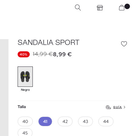
SANDALIA SPORT
14,99 €
8,99 €
40%
Negro
Talla
GUÍA
40
41
42
43
44
45