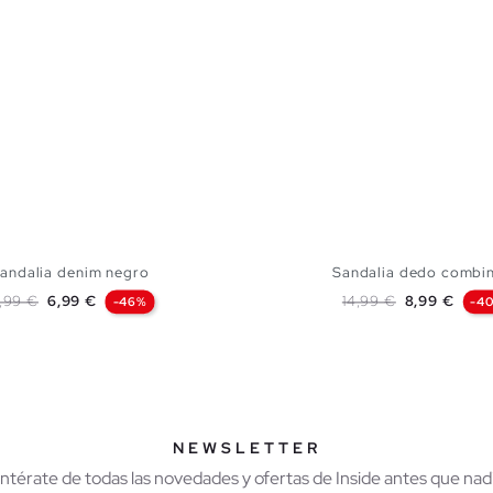
andalia denim negro
Sandalia dedo combi
ecio base
Precio
Precio base
Precio
2,99 €
6,99 €
14,99 €
8,99 €
-46%
-4
AÑADIR A MI CESTA
AÑADIR A MI CES
41
42
43
44
45
39
40
41
42
43
NEWSLETTER
Entérate de todas las novedades y ofertas de Inside antes que nadi