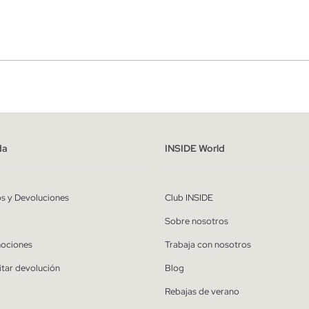
r
Hombre
ído y entiendo la
política de privacidad
y acepto recibir comunicaciones co
alizadas de Inside.
da
INSIDE World
QUIERO SUSCRIBIRME
os y Devoluciones
Club INSIDE
* Puedes cancelar la suscripción en cualquier momento.
Sobre nosotros
ociones
Trabaja con nosotros
itar devolución
Blog
Rebajas de verano