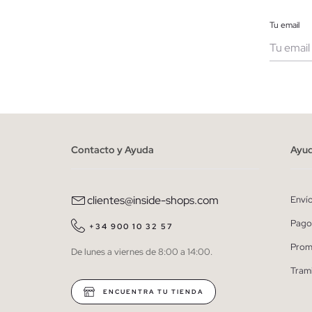
Tu email
Muje
He le
person
Contacto y Ayuda
Ayu
clientes@inside-shops.com
Enví
Pago
+34 900 10 32 57
Prom
De lunes a viernes de 8:00 a 14:00.
Tram
ENCUENTRA TU TIENDA