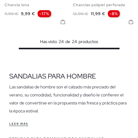
Chancla lona
Chanclas polipiel perforada
40
41
42
43
44
45
40
41
42
43
44
45
Precio base
Precio
Precio base
Precio
11,99 €
9,99 €
-17%
12,99 €
11,99 €
-8%
Has visto
24
de
24
productos
SANDALIAS PARA HOMBRE
Las sandalias de hombre son el calzado más preciado del
verano, su comodidad, funcionalidad y diseño le confieren el
valor de convertirse en la propuesta más fresca y práctica para
la época estival.
Características de nuestras sandalias para hombre
LEER MÁS
Prepara tus pies para lucirlos, deja a un lado el calzado cerrado