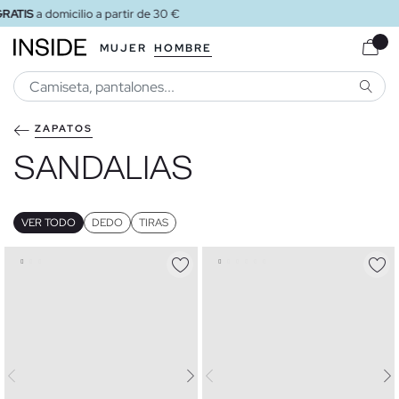
ENVÍO GRATIS
a tienda
MUJER
HOMBRE
BUSCA
ZAPATOS
SANDALIAS
VER TODO
DEDO
TIRAS