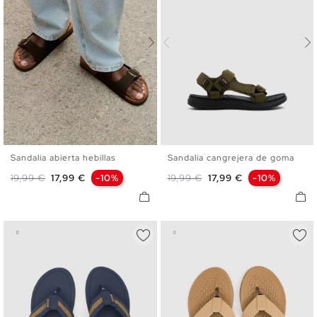
Sandalia abierta hebillas
Sandalia cangrejera de goma
39
40
41
42
43
44
40
41
42
43
44
45
Precio base
Precio
Precio base
Precio
19,99 €
17,99 €
-10%
19,99 €
17,99 €
-10%
45