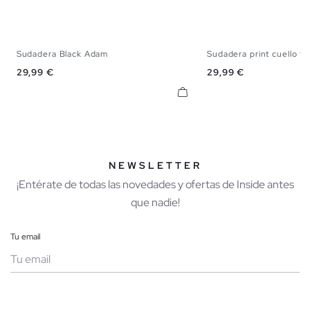
Sudadera Black Adam
Sudadera print cuello fl
XS
S
M
L
XL
XS
S
M
L
Precio
Precio
29,99 €
29,99 €
NEWSLETTER
¡Entérate de todas las novedades y ofertas de Inside antes
que nadie!
Tu email
Mujer
Hombre