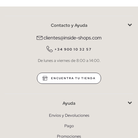
Contacto y Ayuda
He leído y entiendo la
política de privacidad
y acepto recibir
comunicaciones comerciales personalizadas de Inside.
clientes@inside-shops.com
QUIERO SUSCRIBIRME
+34 900 10 32 57
De lunes a viernes de 8:00 a 14:00.
* Puedes cancelar la suscripción en cualquier momento.
ENCUENTRA TU TIENDA
Ayuda
Envíos y Devoluciones
Pago
Promociones