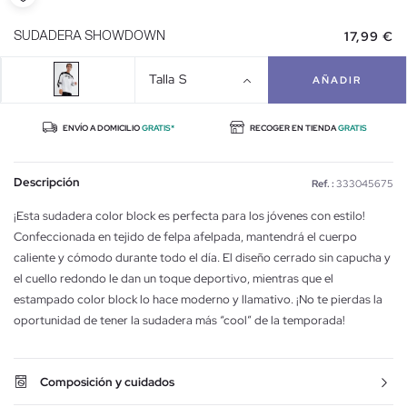
17,99 €
SUDADERA SHOWDOWN
Talla
S
AÑADIR
ENVÍO A DOMICILIO
GRATIS*
RECOGER EN TIENDA
GRATIS
Descripción
Ref. :
333045675
¡Esta sudadera color block es perfecta para los jóvenes con estilo!
Confeccionada en tejido de felpa afelpada, mantendrá el cuerpo
caliente y cómodo durante todo el día. El diseño cerrado sin capucha y
el cuello redondo le dan un toque deportivo, mientras que el
estampado color block lo hace moderno y llamativo. ¡No te pierdas la
oportunidad de tener la sudadera más “cool” de la temporada!
Composición y cuidados