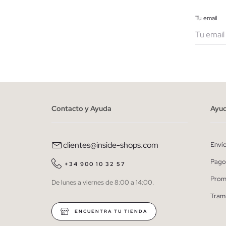
Tu email
Muje
He le
person
Contacto y Ayuda
Ayu
clientes@inside-shops.com
Enví
Pago
+34 900 10 32 57
Prom
De lunes a viernes de 8:00 a 14:00.
Tram
ENCUENTRA TU TIENDA