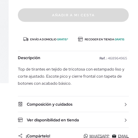
AÑADIR A MI CESTA
ENVÍO A DOMICILIO
GRATIS*
RECOGER EN TIENDA
GRATIS
Descripción
Ref. :
468964965
Top de tirantes en tejido de tricotosa con estampado liso y
corte ajustado. Escote pico y cierre frontal con tapeta de
botones con acabado básico.
Composición y cuidados
Ver disponibilidad en tienda
¡Compártelo!
WHATSAPP
EMAIL