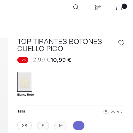
TOP TIRANTES BOTONES
CUELLO PICO
12,99 €
10,99 €
15%
Blanco Roto
Talla
GUÍA
XS
S
M
L