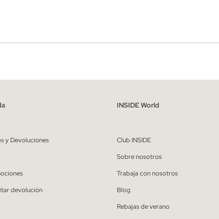
r
Hombre
ído y entiendo la
política de privacidad
y acepto recibir comunicaciones co
alizadas de Inside.
da
INSIDE World
QUIERO SUSCRIBIRME
os y Devoluciones
Club INSIDE
* Puedes cancelar la suscripción en cualquier momento.
Sobre nosotros
ociones
Trabaja con nosotros
itar devolución
Blog
Rebajas de verano