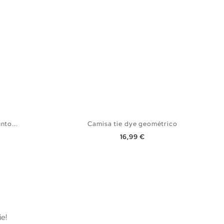
nto...
Camisa tie dye geométrico
Precio
16,99 €
arino
TA
AÑADIR A MI CESTA
L
XS
S
M
L
XL
e!