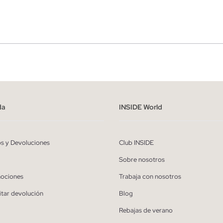
r
Hombre
ído y entiendo la
política de privacidad
y acepto recibir comunicaciones co
alizadas de Inside.
da
INSIDE World
QUIERO SUSCRIBIRME
os y Devoluciones
Club INSIDE
* Puedes cancelar la suscripción en cualquier momento.
Sobre nosotros
ociones
Trabaja con nosotros
itar devolución
Blog
Rebajas de verano