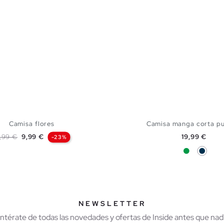
Camisa flores
Camisa manga corta pu
ecio base
Precio
Precio
2,99 €
9,99 €
19,99 €
-23%
Verde
Azul M
AÑADIR A MI CESTA
AÑADIR A MI CES
S
M
L
XL
XXL
S
M
L
X
NEWSLETTER
Entérate de todas las novedades y ofertas de Inside antes que nadi