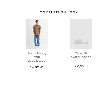
COMPLETA TU LOOK
Jeans baggy
Zapatilla
azul
skater blanca
desgastado
AÑADIR A
Precio
22,99 €
Precio
19,99 €
AÑADIR A
MI CESTA
38
40
MI CESTA
42
44
40
41
42
43
44
45