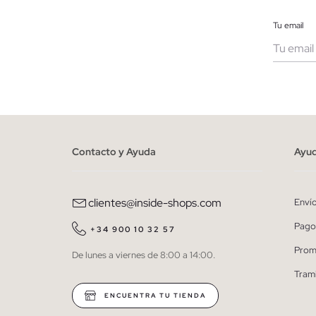
Tu email
Muje
He le
person
Contacto y Ayuda
Ayu
clientes@inside-shops.com
Enví
Pago
+34 900 10 32 57
Prom
De lunes a viernes de 8:00 a 14:00.
Tram
ENCUENTRA TU TIENDA