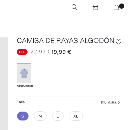
CAMISA DE RAYAS ALGODÓN
22,99 €
19,99 €
13%
Azul Celeste
Talla
GUÍA
S
M
L
XL