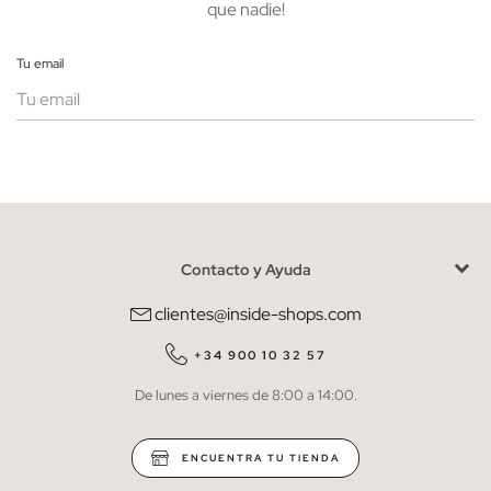
que nadie!
Tu email
Mujer
Hombre
Contacto y Ayuda
He leído y entiendo la
política de privacidad
y acepto recibir
comunicaciones comerciales personalizadas de Inside.
clientes@inside-shops.com
QUIERO SUSCRIBIRME
+34 900 10 32 57
De lunes a viernes de 8:00 a 14:00.
* Puedes cancelar la suscripción en cualquier momento.
ENCUENTRA TU TIENDA