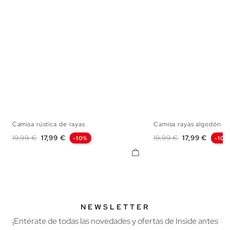
Camisa rústica de rayas
Camisa rayas algodón re
S
M
L
XL
S
M
L
Precio base
Precio
Precio base
Precio
19,99 €
17,99 €
19,99 €
17,99 €
-10%
-10%
NEWSLETTER
¡Entérate de todas las novedades y ofertas de Inside antes