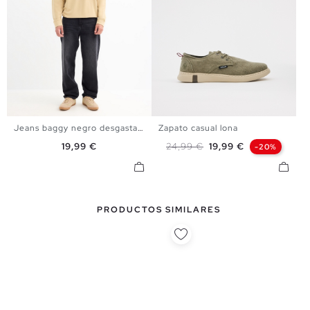
Jeans baggy negro desgastados
Zapato casual lona
38
40
42
44
40
41
42
43
44
45
Precio
Precio base
Precio
19,99 €
24,99 €
19,99 €
-20%
PRODUCTOS SIMILARES