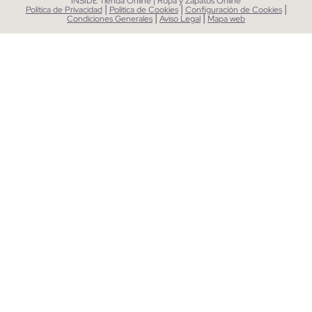
INSIDE Tienda Online | Ropa y Zapatos Online
|
|
|
Política de Privacidad
Política de Cookies
Configuración de Cookies
|
|
Condiciones Generales
Aviso Legal
Mapa web