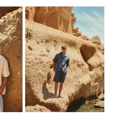
S
M
L
XL