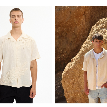
S
M
L
XL