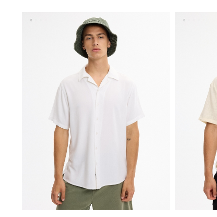
S
M
L
XL