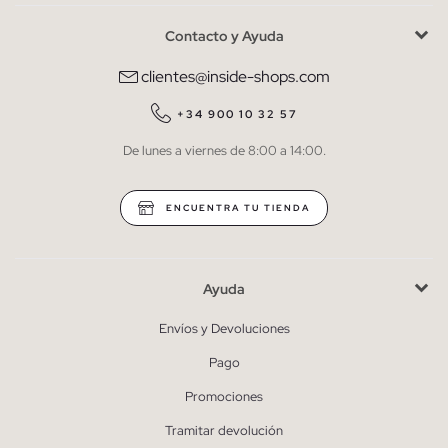
Contacto y Ayuda
He leído y entiendo la
política de privacidad
y acepto recibir
comunicaciones comerciales personalizadas de Inside.
clientes@inside-shops.com
QUIERO SUSCRIBIRME
+34 900 10 32 57
De lunes a viernes de 8:00 a 14:00.
* Puedes cancelar la suscripción en cualquier momento.
ENCUENTRA TU TIENDA
Ayuda
Envíos y Devoluciones
Pago
Promociones
Tramitar devolución