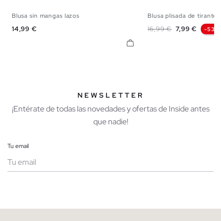
Blusa sin mangas lazos
Blusa plisada de tirantes 
XS
S
M
L
XL
XS
S
M
Precio
Precio base
Precio
14,99 €
16,99 €
7,99 €
-53%
NEWSLETTER
¡Entérate de todas las novedades y ofertas de Inside antes
que nadie!
Tu email
Mujer
Hombre