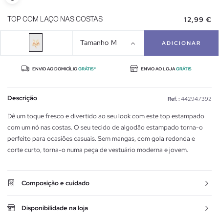
12,99 €
TOP COM LAÇO NAS COSTAS
Tamanho
M
ADICIONAR
ENVIO AO DOMICÍLIO
GRÁTIS*
ENVIO AO LOJA
GRÁTIS
Descrição
Ref. :
442947392
Dê um toque fresco e divertido ao seu look com este top estampado
com um nó nas costas. O seu tecido de algodão estampado torna-o
perfeito para ocasiões casuais. Sem mangas, com gola redonda e
corte curto, torna-o numa peça de vestuário moderna e jovem.
Composição e cuidado
Disponibilidade na loja