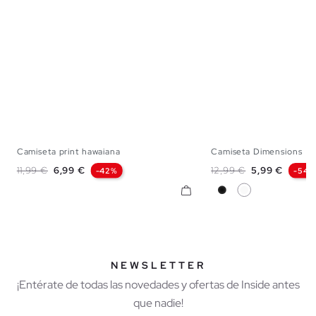
Camiseta print hawaiana
Camiseta Dimensions
S
M
L
XL
XXL
XS
S
M
Precio base
Precio
Precio base
Precio
11,99 €
6,99 €
12,99 €
5,99 €
-42%
-54%
Negro
Blanco
NEWSLETTER
¡Entérate de todas las novedades y ofertas de Inside antes
que nadie!