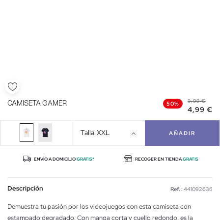
9,99 €
CAMISETA GAMER
50%
4,99 €
Talla
XXL
AÑADIR
ENVÍO A DOMICILIO
GRATIS*
RECOGER EN TIENDA
GRATIS
Descripción
Ref. :
441092636
Demuestra tu pasión por los videojuegos con esta camiseta con
estampado degradado. Con manga corta y cuello redondo, es la