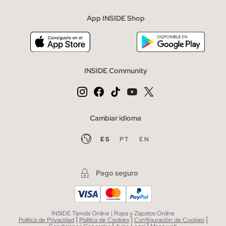
App INSIDE Shop
INSIDE Community
Cambiar idioma
ES
PT
EN
Pago seguro
INSIDE Tienda Online | Ropa y Zapatos Online
|
|
|
Política de Privacidad
Política de Cookies
Configuración de Cookies
|
|