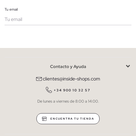
Tu email
Mujer
Hombre
Contacto y Ayuda
He leído y entiendo la
política de privacidad
y acepto recibir
comunicaciones comerciales personalizadas de Inside.
clientes@inside-shops.com
QUIERO SUSCRIBIRME
+34 900 10 32 57
De lunes a viernes de 8:00 a 14:00.
* Puedes cancelar la suscripción en cualquier momento.
ENCUENTRA TU TIENDA