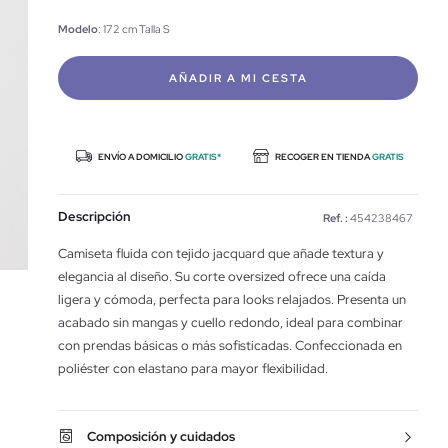
Modelo
: 172 cm Talla S
AÑADIR A MI CESTA
ENVÍO A DOMICILIO
GRATIS*
RECOGER EN TIENDA
GRATIS
Descripción
Ref. :
454238467
Camiseta fluida con tejido jacquard que añade textura y
elegancia al diseño. Su corte oversized ofrece una caída
ligera y cómoda, perfecta para looks relajados. Presenta un
acabado sin mangas y cuello redondo, ideal para combinar
con prendas básicas o más sofisticadas. Confeccionada en
poliéster con elastano para mayor flexibilidad.
Composición y cuidados