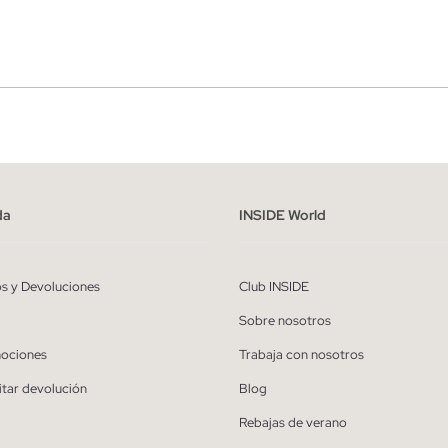
r
Hombre
ído y entiendo la
política de privacidad
y acepto recibir comunicaciones co
alizadas de Inside.
da
INSIDE World
QUIERO SUSCRIBIRME
os y Devoluciones
Club INSIDE
* Puedes cancelar la suscripción en cualquier momento.
Sobre nosotros
ociones
Trabaja con nosotros
itar devolución
Blog
Rebajas de verano