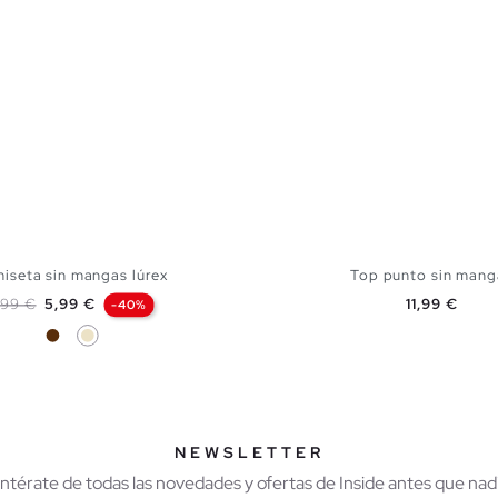
iseta sin mangas lúrex
Top punto sin mang
recio base
Precio
Precio
,99 €
5,99 €
11,99 €
-40%
Chocolate
Arena
AÑADIR A MI CESTA
AÑADIR A MI CES
XS
S
M
L
S
M
L
NEWSLETTER
Entérate de todas las novedades y ofertas de Inside antes que nadi