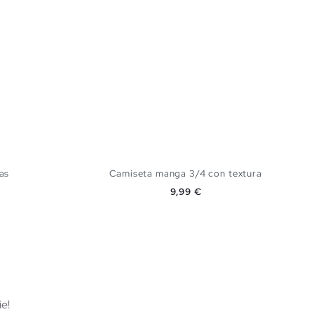
as
Camiseta manga 3/4 con textura
Precio
9,99 €
TA
AÑADIR A MI CESTA
XS
S
M
L
e!