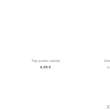
Top punto calado
Cam
Precio
P
6,99 €
9
AÑADIR A MI CESTA
S
M
L
¡