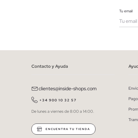
Tu email
Muje
He le
person
Contacto y Ayuda
Ayu
clientes@inside-shops.com
Enví
Pago
+34 900 10 32 57
Prom
De lunes a viernes de 8:00 a 14:00.
Tram
ENCUENTRA TU TIENDA