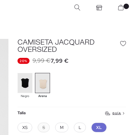
CAMISETA JACQUARD
OVERSIZED
9,99 €
7,99 €
20%
Negro
Arena
Talla
GUÍA
XS
S
M
L
XL