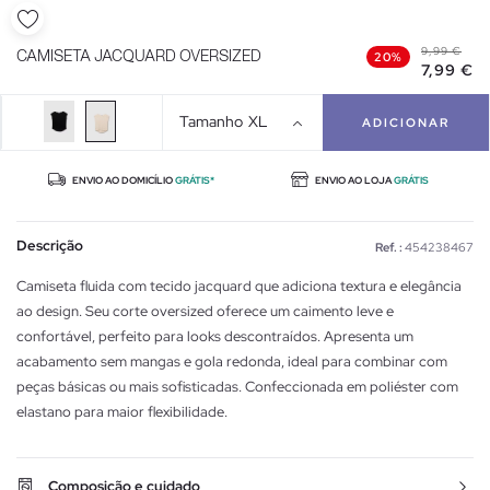
9,99 €
CAMISETA JACQUARD OVERSIZED
20%
7,99 €
Tamanho
XL
ADICIONAR
ENVIO AO DOMICÍLIO
GRÁTIS*
ENVIO AO LOJA
GRÁTIS
Descrição
Ref. :
454238467
Camiseta fluida com tecido jacquard que adiciona textura e elegância
ao design. Seu corte oversized oferece um caimento leve e
confortável, perfeito para looks descontraídos. Apresenta um
acabamento sem mangas e gola redonda, ideal para combinar com
peças básicas ou mais sofisticadas. Confeccionada em poliéster com
elastano para maior flexibilidade.
Composição e cuidado