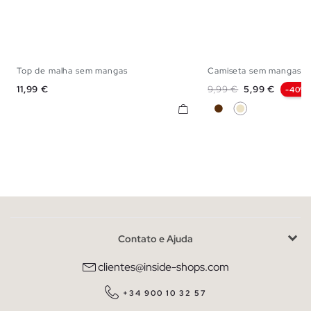
Top de malha sem mangas
Camiseta sem mangas de
S
M
L
XS
S
M
Preço
Preço normal
Preço
11,99 €
9,99 €
5,99 €
-40%
Chocolate
Areia
Contato e Ajuda
clientes@inside-shops.com
+34 900 10 32 57