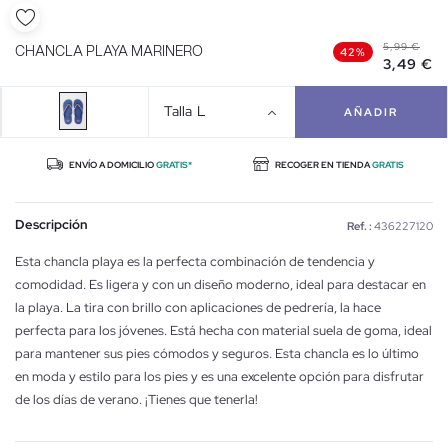
5,99 €
CHANCLA PLAYA MARINERO
42%
3,49 €
Talla
L
AÑADIR
ENVÍO A DOMICILIO
GRATIS*
RECOGER EN TIENDA
GRATIS
Descripción
Ref. :
436227120
Esta chancla playa es la perfecta combinación de tendencia y
comodidad. Es ligera y con un diseño moderno, ideal para destacar en
la playa. La tira con brillo con aplicaciones de pedrería, la hace
perfecta para los jóvenes. Está hecha con material suela de goma, ideal
para mantener sus pies cómodos y seguros. Esta chancla es lo último
en moda y estilo para los pies y es una excelente opción para disfrutar
de los días de verano. ¡Tienes que tenerla!