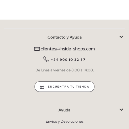
Mujer
Hombre
Contacto y Ayuda
He leído y entiendo la
política de privacidad
y acepto recibir
comunicaciones comerciales personalizadas de Inside.
clientes@inside-shops.com
QUIERO SUSCRIBIRME
+34 900 10 32 57
De lunes a viernes de 8:00 a 14:00.
* Puedes cancelar la suscripción en cualquier momento.
ENCUENTRA TU TIENDA
Ayuda
Envíos y Devoluciones