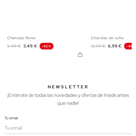
Chanclas flores
Chanclas de cuña
S
M
L
S
M
Precio base
Precio
Precio base
Precio
5,99 €
3,49 €
12,99 €
6,99 €
-42%
-46%
NEWSLETTER
¡Entérate de todas las novedades y ofertas de Inside antes
que nadie!
Tu email