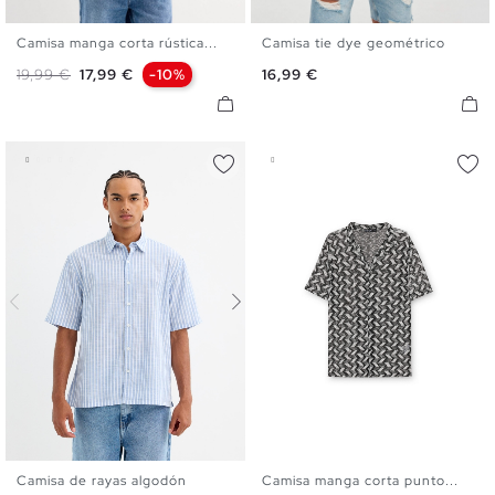
Camisa manga corta rústica...
Camisa tie dye geométrico
S
M
L
XL
XXL
XS
S
M
L
XL
Precio base
Precio
Precio
19,99 €
17,99 €
-10%
16,99 €
Camisa de rayas algodón
Camisa manga corta punto...
S
M
L
XL
S
M
L
XL