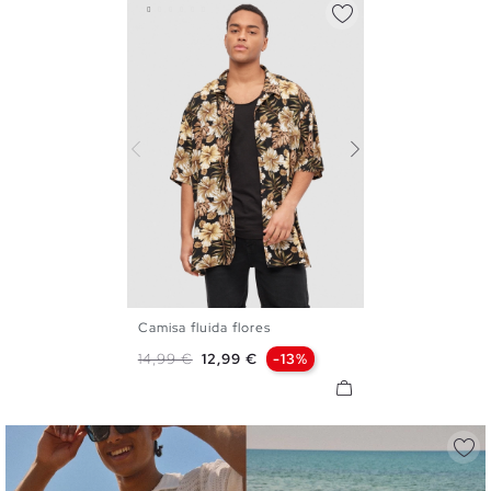
Camisa fluida flores
XS
S
M
L
XL
Precio base
Precio
14,99 €
12,99 €
-13%