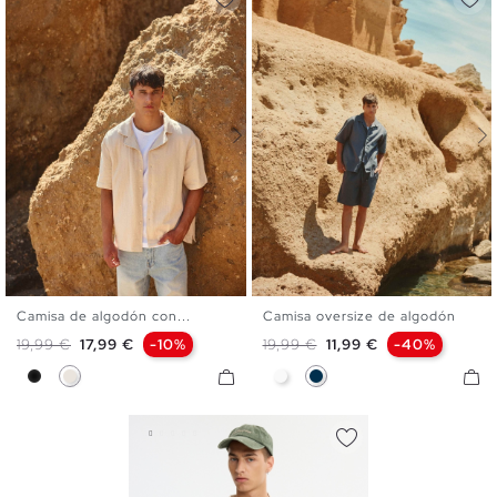
Camisa de algodón con...
Camisa oversize de algodón
S
M
L
XL
S
M
L
XL
Precio base
Precio
Precio base
Precio
19,99 €
17,99 €
-10%
19,99 €
11,99 €
-40%
Negro
Crudo
Blanco
Azul Marino