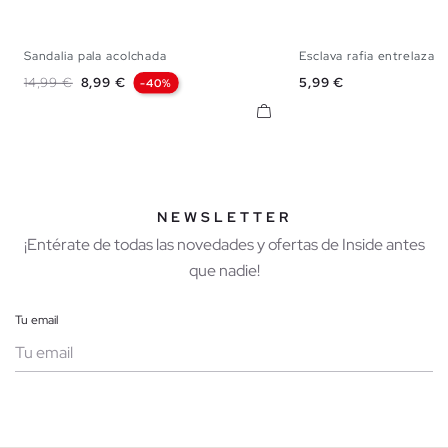
Sandalia pala acolchada
Esclava rafia entrelazad
36
37
38
39
40
41
35
36
37
38
Precio base
Precio
Precio
14,99 €
8,99 €
5,99 €
-40%
NEWSLETTER
¡Entérate de todas las novedades y ofertas de Inside antes
que nadie!
Tu email
Mujer
Hombre