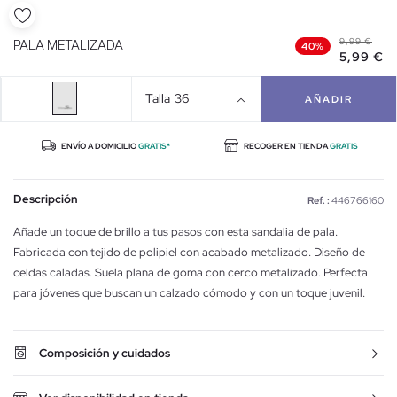
9,99 €
PALA METALIZADA
40%
5,99 €
Talla
36
AÑADIR
ENVÍO A DOMICILIO
GRATIS*
RECOGER EN TIENDA
GRATIS
Descripción
Ref. :
446766160
Añade un toque de brillo a tus pasos con esta sandalia de pala.
Fabricada con tejido de polipiel con acabado metalizado. Diseño de
celdas caladas. Suela plana de goma con cerco metalizado. Perfecta
para jóvenes que buscan un calzado cómodo y con un toque juvenil.
Composición y cuidados