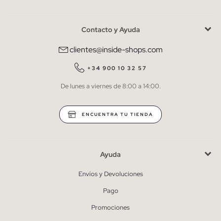
Contacto y Ayuda
He leído y entiendo la
política de privacidad
y acepto recibir
comunicaciones comerciales personalizadas de Inside.
clientes@inside-shops.com
QUIERO SUSCRIBIRME
+34 900 10 32 57
De lunes a viernes de 8:00 a 14:00.
* Puedes cancelar la suscripción en cualquier momento.
ENCUENTRA TU TIENDA
Ayuda
Envíos y Devoluciones
Pago
Promociones