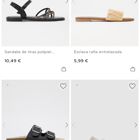
Sandalia de tiras polipiel...
Esclava rafia entrelazada
35
36
37
38
39
40
35
36
37
38
39
40
Precio
Precio
10,49 €
5,99 €
41
41