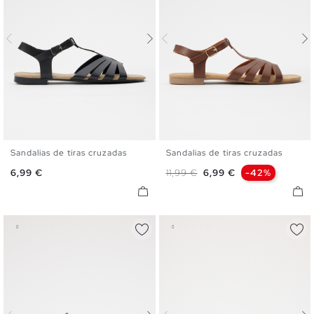
Sandalias de tiras cruzadas
Sandalias de tiras cruzadas
35
36
37
38
39
40
35
36
37
38
39
40
Precio
Precio base
Precio
6,99 €
11,99 €
6,99 €
-42%
41
41