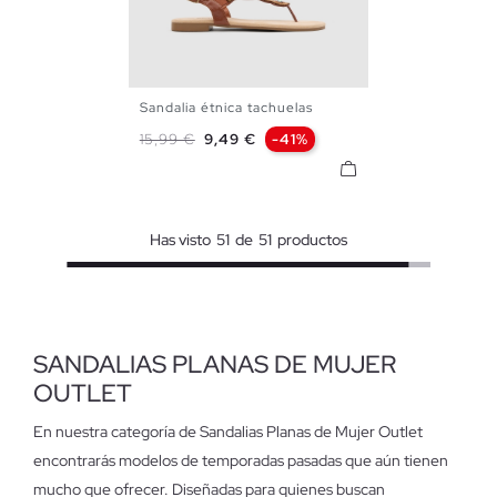
Sandalia étnica tachuelas
35
36
37
38
39
40
Precio base
Precio
15,99 €
9,49 €
-41%
41
Has visto
51
de
51
productos
SANDALIAS PLANAS DE MUJER
OUTLET
En nuestra categoría de Sandalias Planas de Mujer Outlet
encontrarás modelos de temporadas pasadas que aún tienen
mucho que ofrecer. Diseñadas para quienes buscan