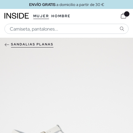
ENVÍO GRATIS
a domicilio a partir de 30 €
MUJER
HOMBRE
BUSCA
SANDALIAS PLANAS