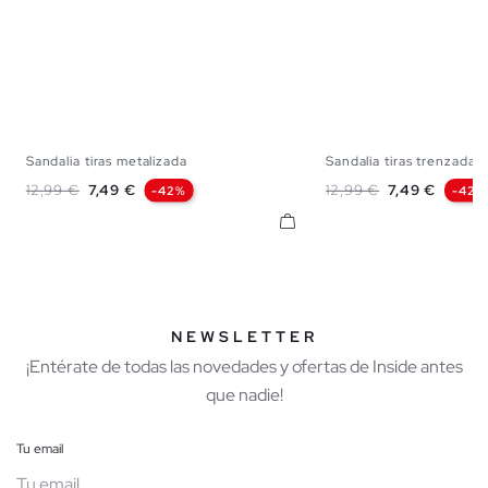
Sandalia tiras metalizada
Sandalia tiras trenzadas
35
36
37
38
39
40
41
35
36
37
38
Precio base
Precio
Precio base
Precio
12,99 €
7,49 €
12,99 €
7,49 €
-42%
-42%
NEWSLETTER
¡Entérate de todas las novedades y ofertas de Inside antes
que nadie!
Tu email