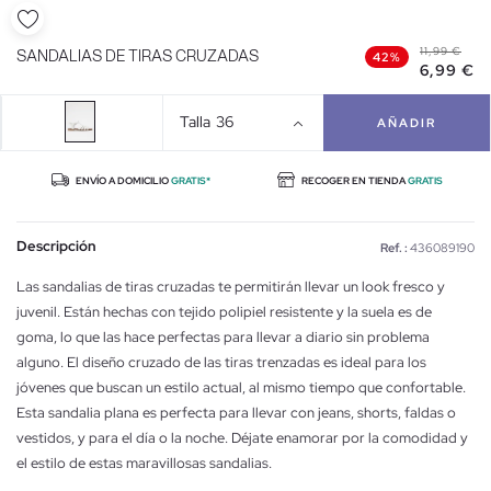
11,99 €
SANDALIAS DE TIRAS CRUZADAS
42%
6,99 €
Talla
36
AÑADIR
ENVÍO A DOMICILIO
GRATIS*
RECOGER EN TIENDA
GRATIS
Descripción
Ref. :
436089190
Las sandalias de tiras cruzadas te permitirán llevar un look fresco y
juvenil. Están hechas con tejido polipiel resistente y la suela es de
goma, lo que las hace perfectas para llevar a diario sin problema
alguno. El diseño cruzado de las tiras trenzadas es ideal para los
jóvenes que buscan un estilo actual, al mismo tiempo que confortable.
Esta sandalia plana es perfecta para llevar con jeans, shorts, faldas o
vestidos, y para el día o la noche. Déjate enamorar por la comodidad y
el estilo de estas maravillosas sandalias.