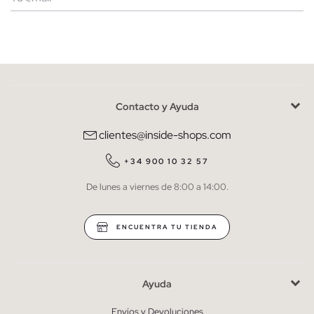
Mujer
Hombre
Contacto y Ayuda
He leído y entiendo la
política de privacidad
y acepto recibir
comunicaciones comerciales personalizadas de Inside.
clientes@inside-shops.com
QUIERO SUSCRIBIRME
+34 900 10 32 57
De lunes a viernes de 8:00 a 14:00.
* Puedes cancelar la suscripción en cualquier momento.
ENCUENTRA TU TIENDA
Ayuda
Envíos y Devoluciones