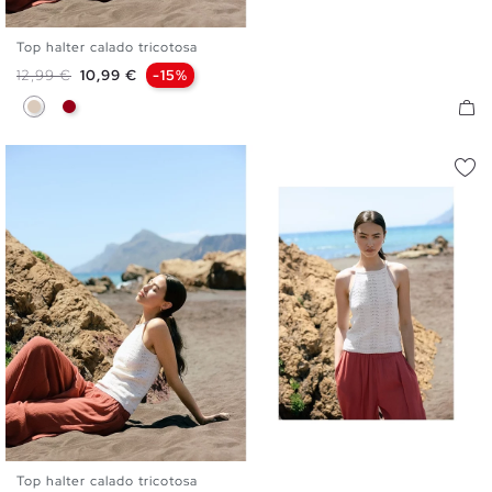
Top halter calado tricotosa
XS
S
M
L
Precio base
Precio
12,99 €
10,99 €
-15%
Blanco Roto
Carmín
Top halter calado tricotosa