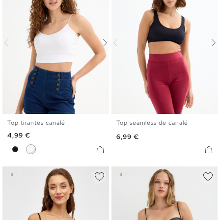
Top tirantes canalé
Top seamless de canalé
XS
S
M
L
S
M
L
Precio
4,99 €
Precio
6,99 €
Negro
Blanco