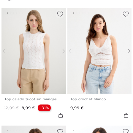
Top calado tricot sin mangas
Top crochet blanco
S
M
L
XS
S
M
L
Precio base
Precio
Precio
12,99 €
8,99 €
-31%
9,99 €