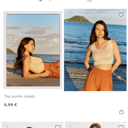
Top punto calado
S
M
L
Precio
6,99 €