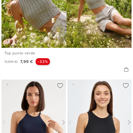
Top punto verde
S
M
L
Precio base
Precio
11,99 €
7,99 €
-33%