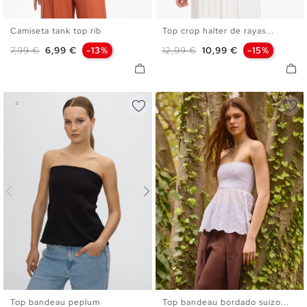
Camiseta tank top rib
Top crop halter de rayas...
XS
S
M
L
XS
S
M
L
Precio base
Precio
Precio base
Precio
7,99 €
6,99 €
-13%
12,99 €
10,99 €
-15%
Top bandeau peplum
Top bandeau bordado suizo...