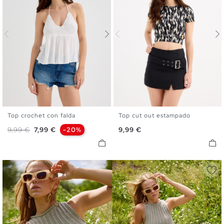
Top crochet con falda
Top cut out estampado
S
M
L
XL
XS
S
M
L
Precio base
Precio
Precio
9,99 €
7,99 €
-20%
9,99 €