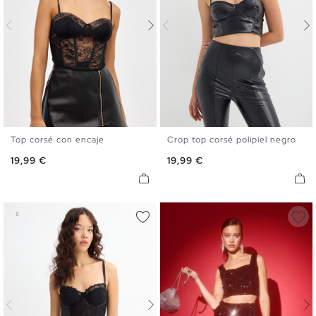
Top corsé con encaje
Crop top corsé polipiel negro
S
M
L
S
M
L
Precio
Precio
19,99 €
19,99 €