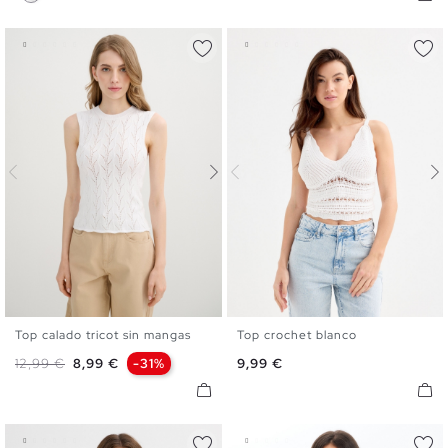
Top calado tricot sin mangas
Top crochet blanco
S
M
L
XS
S
M
L
Precio base
Precio
Precio
12,99 €
8,99 €
-31%
9,99 €