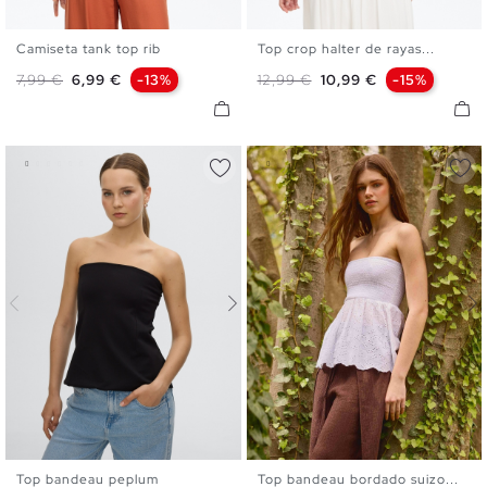
Camiseta tank top rib
Top crop halter de rayas...
XS
S
M
L
XS
S
M
L
Precio base
Precio
Precio base
Precio
7,99 €
6,99 €
-13%
12,99 €
10,99 €
-15%
Top bandeau peplum
Top bandeau bordado suizo...