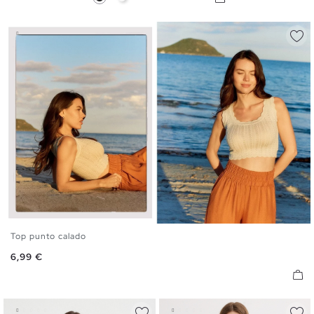
Top punto calado
S
M
L
Precio
6,99 €