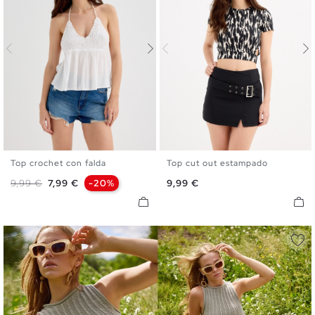
Top crochet con falda
Top cut out estampado
S
M
L
XL
XS
S
M
L
Precio base
Precio
Precio
9,99 €
7,99 €
-20%
9,99 €