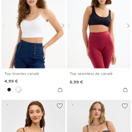
Top tirantes canalé
Top seamless de canalé
XS
S
M
L
S
M
L
Precio
4,99 €
Precio
6,99 €
Negro
Blanco