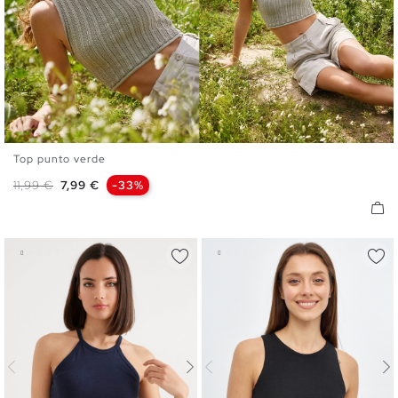
Top punto verde
S
M
L
Precio base
Precio
11,99 €
7,99 €
-33%