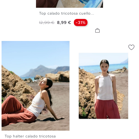
Top calado tricotosa cuello...
XS
S
M
L
Precio base
Precio
12,99 €
8,99 €
-31%
Top halter calado tricotosa