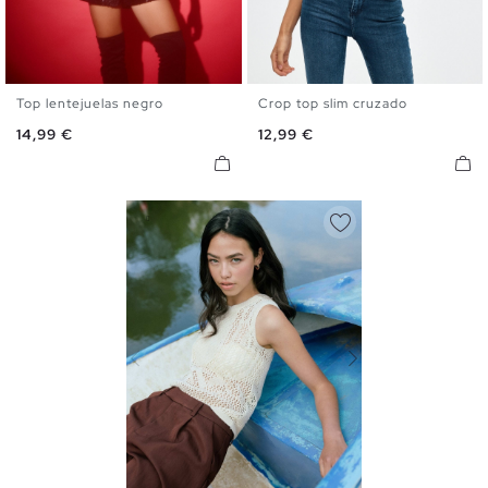
Top lentejuelas negro
Crop top slim cruzado
S
M
L
XS
S
M
L
Precio
Precio
14,99 €
12,99 €