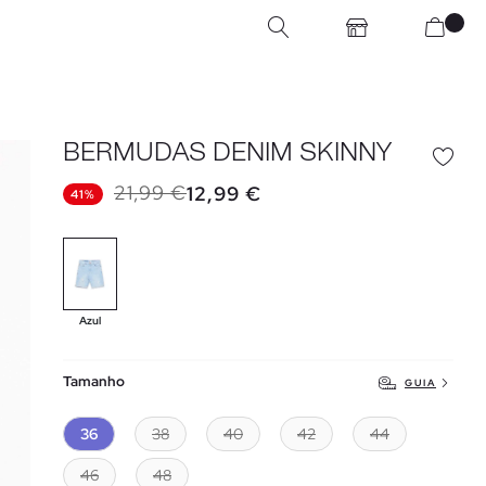
BERMUDAS DENIM SKINNY
21,99 €
12,99 €
41%
Azul
Tamanho
GUIA
36
38
40
42
44
46
48