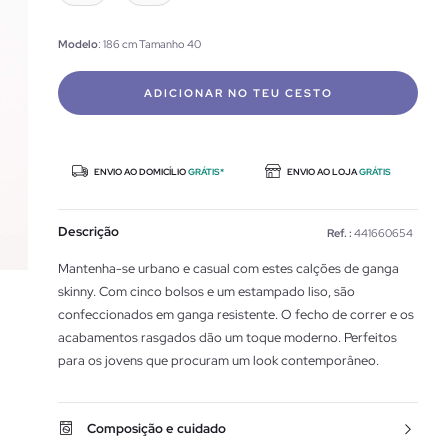
Modelo
: 186 cm Tamanho 40
ADICIONAR NO TEU CESTO
ENVIO AO DOMICÍLIO
GRÁTIS*
ENVIO AO LOJA
GRÁTIS
Descrição
Ref. :
441660654
Mantenha-se urbano e casual com estes calções de ganga
skinny. Com cinco bolsos e um estampado liso, são
confeccionados em ganga resistente. O fecho de correr e os
acabamentos rasgados dão um toque moderno. Perfeitos
para os jovens que procuram um look contemporâneo.
Composição e cuidado