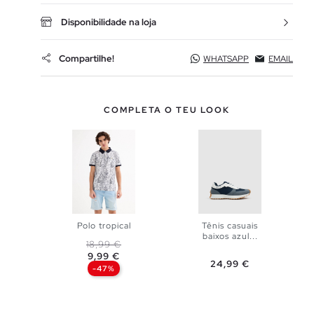
Disponibilidade na loja
Compartilhe!
WHATSAPP
EMAIL
COMPLETA O TEU LOOK
Polo tropical
Tênis casuais
baixos azul...
Preço normal
Preço
18,99 €
9,99 €
ADICIONAR
Preço
24,99 €
-47%
ADICIONAR
NO TEU
NO TEU