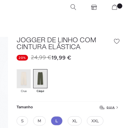
JOGGER DE LINHO COM
CINTURA ELÁSTICA
24,99 €
19,99 €
20%
Crua
Cáqui
Tamanho
GUIA
S
M
L
XL
XXL