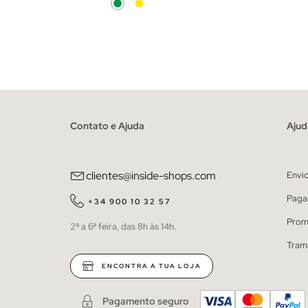
ADICIONAR NO TEU CESTO
XS
S
M
L
XL
Contato e Ajuda
Ajud
clientes@inside-shops.com
Envi
Paga
+34 900 10 32 57
Prom
2ª a 6ª feira, das 8h às 14h.
Tram
ENCONTRA A TUA LOJA
Pagamento seguro