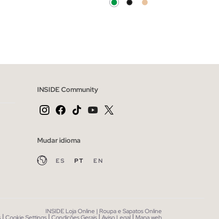
CESTO
ADICIONAR NO TEU CESTO
XL
S
M
L
XL
INSIDE Community
Mudar idioma
ES
PT
EN
INSIDE Loja Online | Roupa e Sapatos Online
|
|
|
|
s
Cookie Settings
Condições Gerais
Aviso Legal
Mapa web