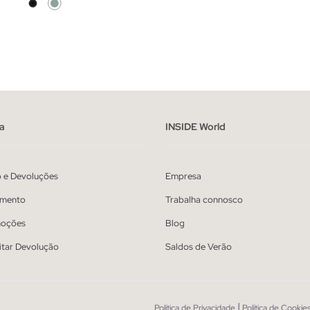
ADICIONAR NO TEU CESTO
ADICIONAR NO TEU 
S
M
L
XL
XS
S
M
L
a
INSIDE World
o e Devoluções
Empresa
mento
Trabalha connosco
oções
Blog
itar Devolução
Saldos de Verão
|
Política de Privacidade
Política de Cookie