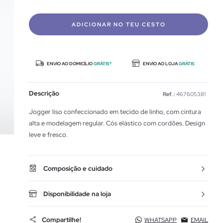
ADICIONAR NO TEU CESTO
ENVIO AO DOMICÍLIO
GRÁTIS*
ENVIO AO LOJA
GRÁTIS
Descrição
Ref. :
467605381
Jogger liso confeccionado em tecido de linho, com cintura
alta e modelagem regular. Cós elástico com cordões. Design
leve e fresco.
Composição e cuidado
Disponibilidade na loja
Compartilhe!
WHATSAPP
EMAIL