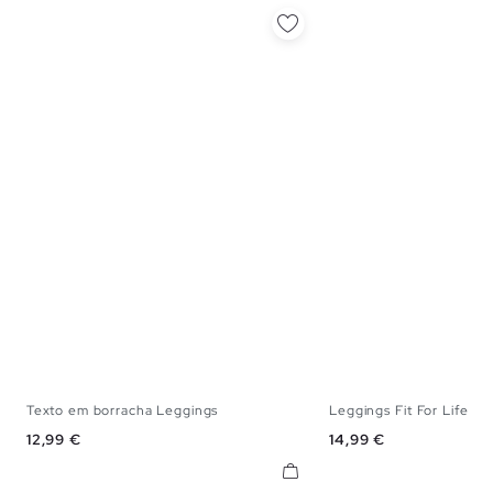
Texto em borracha Leggings
Leggings Fit For Life
S
M
L
S
M
Preço
Preço
12,99 €
14,99 €