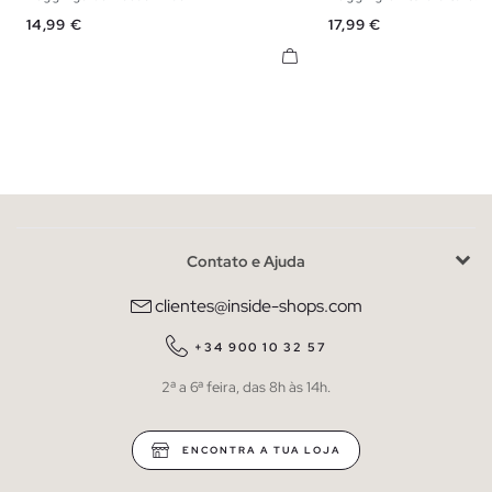
S
M
L
XS
S
M
Preço
Preço
14,99 €
17,99 €
Contato e Ajuda
clientes@inside-shops.com
+34 900 10 32 57
2ª a 6ª feira, das 8h às 14h.
ENCONTRA A TUA LOJA