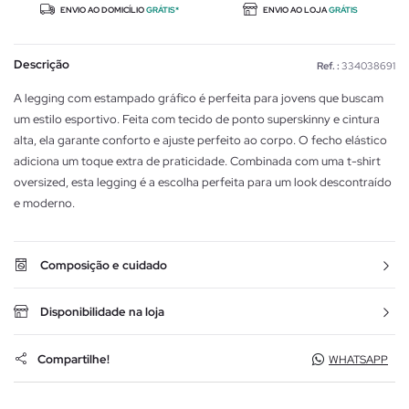
ENVIO AO DOMICÍLIO
GRÁTIS*
ENVIO AO LOJA
GRÁTIS
Descrição
Ref. :
334038691
A legging com estampado gráfico é perfeita para jovens que buscam
um estilo esportivo. Feita com tecido de ponto superskinny e cintura
alta, ela garante conforto e ajuste perfeito ao corpo. O fecho elástico
adiciona um toque extra de praticidade. Combinada com uma t-shirt
oversized, esta legging é a escolha perfeita para um look descontraído
e moderno.
Composição e cuidado
Disponibilidade na loja
Compartilhe!
WHATSAPP