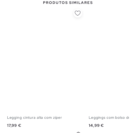
PRODUTOS SIMILARES
Legging cintura alta com zíper
Leggings com bolso de
XS
S
M
L
S
M
Preço
Preço
17,99 €
14,99 €