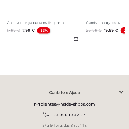
Camisa manga curta malha preta
Camisa manga curta mal
S
M
L
XL
S
M
L
X
Preço normal
Preço
Preço normal
Preço
17,99 €
7,99 €
25,99 €
19,99 €
-56%
-2
Contato e Ajuda
clientes@inside-shops.com
+34 900 10 32 57
2ª a 6ª feira, das 8h às 14h.