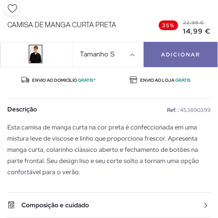
22,99 €
CAMISA DE MANGA CURTA PRETA
35%
14,99 €
Tamanho
S
ADICIONAR
ENVIO AO DOMICÍLIO
GRÁTIS*
ENVIO AO LOJA
GRÁTIS
Descrição
Ref. :
453890399
Esta camisa de manga curta na cor preta é confeccionada em uma
mistura leve de viscose e linho que proporciona frescor. Apresenta
manga curta, colarinho clássico aberto e fechamento de botões na
parte frontal. Seu design liso e seu corte solto a tornam uma opção
confortável para o verão.
Composição e cuidado