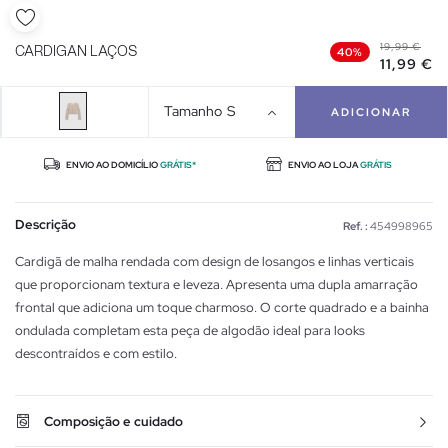
19,99 €
CARDIGAN LAÇOS
40%
11,99 €
Tamanho
S
ADICIONAR
ENVIO AO DOMICÍLIO
GRÁTIS*
ENVIO AO LOJA
GRÁTIS
Descrição
Ref. :
454998965
Cardigã de malha rendada com design de losangos e linhas verticais
que proporcionam textura e leveza. Apresenta uma dupla amarração
frontal que adiciona um toque charmoso. O corte quadrado e a bainha
ondulada completam esta peça de algodão ideal para looks
descontraídos e com estilo.
Composição e cuidado