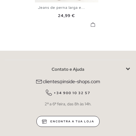
Jeans de perna larga e...
34
36
38
40
Preço
24,99 €
Contato e Ajuda
clientes@inside-shops.com
+34 900 10 32 57
2ª a 6ª feira, das 8h às 14h.
ENCONTRA A TUA LOJA