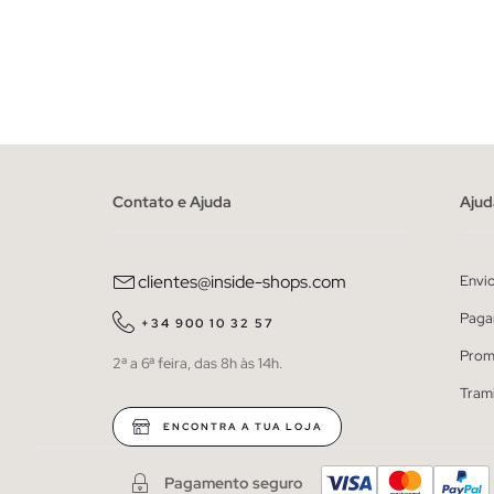
ADICIONAR NO TEU CESTO
S
M
L
XL
XXL
Contato e Ajuda
Ajud
clientes@inside-shops.com
Envi
Paga
+34 900 10 32 57
Prom
2ª a 6ª feira, das 8h às 14h.
Tram
ENCONTRA A TUA LOJA
Pagamento seguro