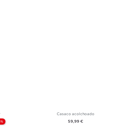
r
Casaco acolchoado
Preço
59,99 €
5%