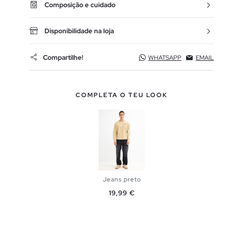
Composição e cuidado
Disponibilidade na loja
Compartilhe!
WHATSAPP
EMAIL
COMPLETA O TEU LOOK
Jeans preto
ADICIONAR
Preço
19,99 €
NO TEU