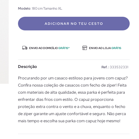
Modelo
: 180 cm Tamanho XL
ADICIONAR NO TEU CESTO
ENVIO AO DOMICÍLIO
GRÁTIS*
ENVIO AO LOJA
GRÁTIS
Descrição
Ref. :
333532331
Procurando por um casaco estiloso para jovens com capuz?
Confira nossa coleção de casacos com fecho de zíper! Feita
com materiais de alta qualidade, essa parka é perfeita para
enfrentar dias frios com estilo. O capuz proporciona
proteção extra contra o vento e a chuva, enquanto o fecho
de zíper garante um ajuste confortável e seguro. Não perca
mais tempo e escolha sua parka com capuz hoje mesmo!