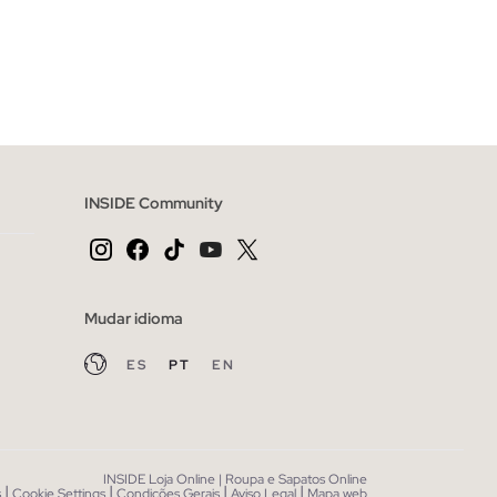
CESTO
ADICIONAR NO TEU CESTO
L
S
M
L
XL
INSIDE Community
Mudar idioma
ES
PT
EN
INSIDE Loja Online | Roupa e Sapatos Online
|
|
|
|
s
Cookie Settings
Condições Gerais
Aviso Legal
Mapa web