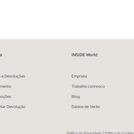
ADICIONAR NO TEU CESTO
ADICIONAR NO TEU 
S
M
L
XL
XS
S
M
a
INSIDE World
o e Devoluções
Empresa
mento
Trabalha connosco
oções
Blog
itar Devolução
Saldos de Verão
|
Política de Privacidade
Política de Cookie