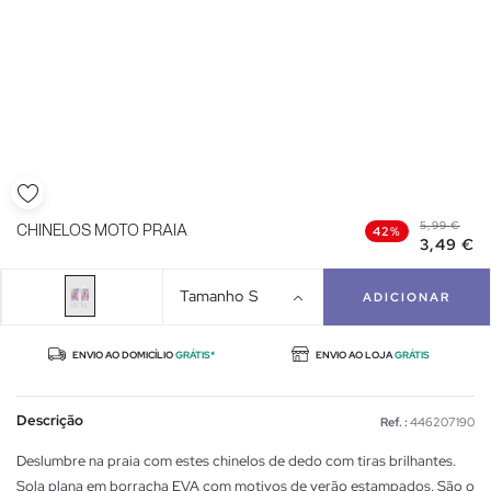
5,99 €
CHINELOS MOTO PRAIA
42%
3,49 €
Tamanho
S
ADICIONAR
ENVIO AO DOMICÍLIO
GRÁTIS*
ENVIO AO LOJA
GRÁTIS
Descrição
Ref. :
446207190
Deslumbre na praia com estes chinelos de dedo com tiras brilhantes.
Sola plana em borracha EVA com motivos de verão estampados. São o