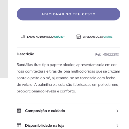
ADICIONAR NO TEU CESTO
ENVIO AO DOMICÍLIO
GRÁTIS*
ENVIO AO LOJA
GRÁTIS
Descrição
Ref. :
456223110
Sandálias tiras tipo papete bicolor, apresentam sola em cor
rosa com textura e tiras de lona multicoloridas que se cruzam
sobre o peito do pé, ajustando-se ao tornozelo com fecho
de velcro. A palmilha e a sola são fabricadas em poliestireno,
proporcionando leveza e conforto.
Composição e cuidado
Disponibilidade na loja