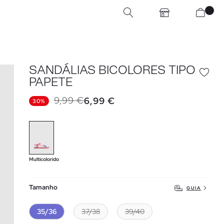
SANDÁLIAS BICOLORES TIPO
PAPETE
9,99 €
6,99 €
30%
Multicolorido
Tamanho
GUIA
35/36
37/38
39/40