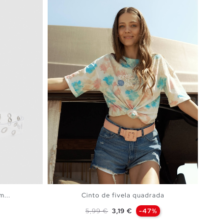
m...
Cinto de fivela quadrada
Preço normal
Preço
5,99 €
3,19 €
-47%