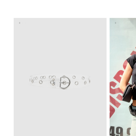
ADICIONAR NO TEU CESTO
S
M
L