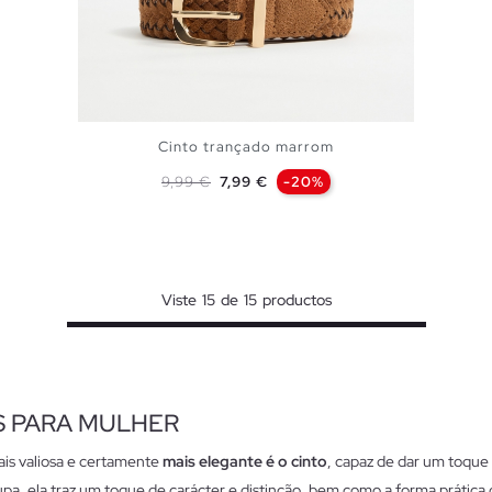
Cinto trançado marrom
Preço normal
Preço
9,99 €
7,99 €
-20%
ADICIONAR NO TEU CESTO
S
M
L
Viste
15
de
15
productos
S PARA MULHER
is valiosa e certamente
mais elegante é o cinto
, capaz de dar um toque
pa, ela traz um toque de carácter e distinção, bem como a forma prática