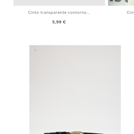
Cinto transparente contorno...
Cin
Preço
5,99 €
ADICIONAR NO TEU CESTO
S
M
L