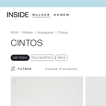
MULHER
HOMEM
Início
Mulher
Acessórios
Cintos
CINTOS
VER TODO
PELE SINTÉTICA
RÁFIA
FILTRAR
Existem 15 produtos.