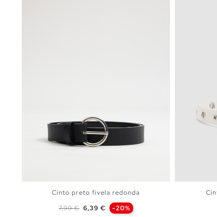
Cinto preto fivela redonda
Cin
Preço normal
Preço
7,99 €
6,39 €
-20%