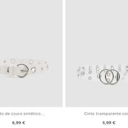
to de couro sintético...
Cinto transparente co
Preço
Preço
6,99 €
5,99 €