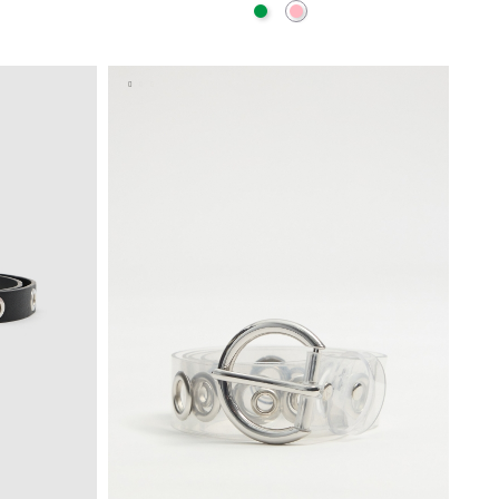
Verde
Rosa Claro
ESTO
ADICIONAR NO TEU CESTO
S
M
L