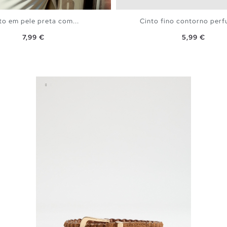
to em pele preta com...
Cinto fino contorno perf
Preço
Preço
7,99 €
5,99 €
ADICIONAR NO TEU CESTO
ADICIONAR NO TEU C
S
M
L
S
M
L