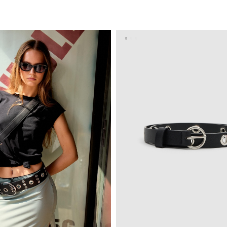
ADICIONAR NO TEU CESTO
ADICIONAR NO TEU C
S
M
L
S
M
L