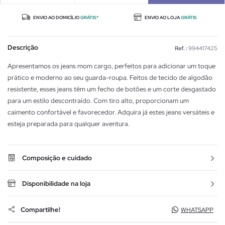
ENVIO AO DOMICÍLIO
GRÁTIS*
ENVIO AO LOJA
GRÁTIS
Descrição
Ref. :
994417425
Apresentamos os jeans mom cargo, perfeitos para adicionar um toque
prático e moderno ao seu guarda-roupa. Feitos de tecido de algodão
resistente, esses jeans têm um fecho de botões e um corte desgastado
para um estilo descontraído. Com tiro alto, proporcionam um
caimento confortável e favorecedor. Adquira já estes jeans versáteis e
esteja preparada para qualquer aventura.
Composição e cuidado
Disponibilidade na loja
Compartilhe!
WHATSAPP