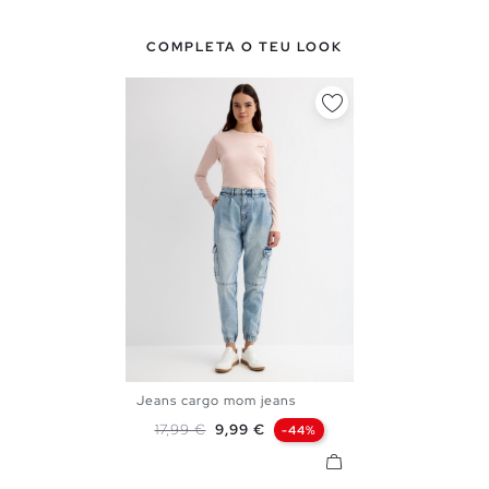
COMPLETA O TEU LOOK
Jeans cargo mom jeans
S
M
L
Preço normal
Preço
17,99 €
9,99 €
-44%