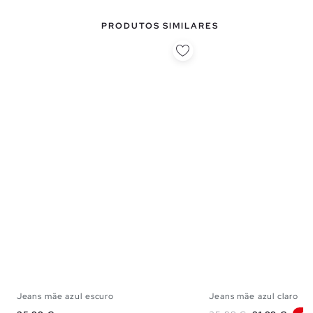
PRODUTOS SIMILARES
Jeans mãe azul escuro
Jeans mãe azul claro
34
36
38
40
42
44
34
36
38
40